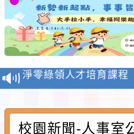
教育部校安中心白海豚
報
淨零綠領人才培育課程
檢送桃園市115學年度
及師生本土語及新住民
115年食農教育專業人
實施要點各1份
程
函轉國家通訊傳播委員會
校園新聞-人事室