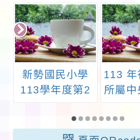
風
新勢國民小學
113 
鴨
113學年度第2
所屬中
府
學期第1梯第1招
各機關
識
代理教師甄選錄
務 員
有
取公告(第1招無
宣