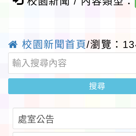
校園新聞 / 內容類型：
及師生本土語及新住民
115年食農教育專業人
實施要點各1份
程
函轉國家通訊傳播委員會
校園新聞首頁
/瀏覽：13
鎮韌性（防空）演習－
「115年金融知識線上
速演練執行計畫」
法」
本校115學年度第1學
搜尋
第3次招考代課鐘點教
檢送「桃園市115學年
告(不再辦理後續甄選)
賽實施要點」1份
本市「115學年度學生
程安排一案
「桃園市補助參觀特色