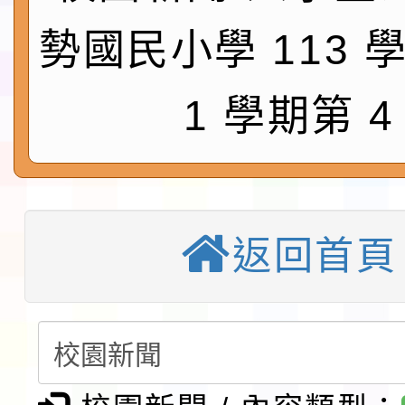
鎮韌性（防空）演習－
「115年金融知識線上
勢國民小學 113 
速演練執行計畫」
法」
本校115學年度第1學
1 學期第 4
第3次招考代課鐘點教
檢送「桃園市115學年
告(不再辦理後續甄選)
賽實施要點」1份
本市「115學年度學生
程安排一案
「桃園市補助參觀特色
返回首頁
展演活動實施計畫」11
教育部校安中心白海豚
請一案
報
淨零綠領人才培育課程
檢送桃園市115學年度