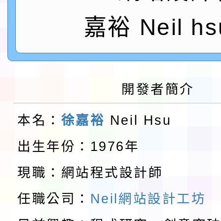
鎮韌性（防空）演習－
「115年金融知識線上
嘉裕 Neil hs
速演練執行計畫」
法」
本校115學年度第1學
第3次招考代課鐘點教
檢送「桃園市115學年
開發者簡介
告(不再辦理後續甄選)
賽實施要點」1份
本市「115學年度學生
本名：
徐嘉裕
Neil Hsu
程安排一案
「桃園市補助參觀特色
出生年份：1976年
展演活動實施計畫」11
教育部校安中心白海豚
現職：網站程式設計師
請一案
報
淨零綠領人才培育課程
任職公司：
Neil網站設計工坊