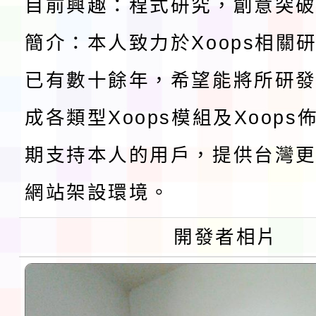
目前興趣：程式研究，創意突
檢送桃園市115學年度
簡介：本人致力於Xoops相關
及師生本土語及新住民
115年食農教育專業人
已有數十餘年，希望能將所研
實施要點各1份
程
函轉國家通訊傳播委員會
成各類型Xoops模組及Xoop
鎮韌性（防空）演習－
「115年金融知識線上
期支持本人的用戶，提供台灣更
速演練執行計畫」
法」
本校115學年度第1學
網站架設環境。
第3次招考代課鐘點教
檢送「桃園市115學年
開發者相片
告(不再辦理後續甄選)
賽實施要點」1份
本市「115學年度學生
程安排一案
「桃園市補助參觀特色