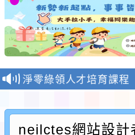
教育部校安中心白海豚
報
淨零綠領人才培育課程
檢送桃園市115學年度
及師生本土語及新住民
115年食農教育專業人
實施要點各1份
neilctes網站設
程
函轉國家通訊傳播委員會