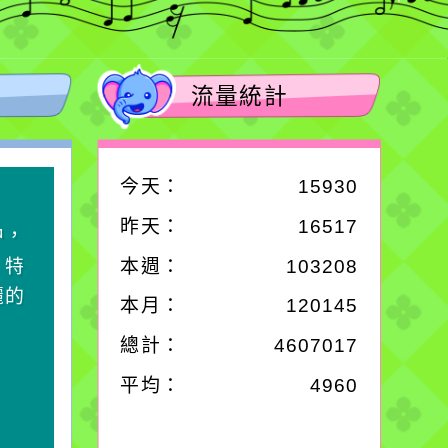
流量統計
今天：
15930
作者：網路小語
昨天：
16517
中，
一杯清水因滴入一滴污
，特
水而變污濁，一杯污水
本週：
103208
麗的
卻不會因一滴清水的存
本月：
120145
在而變清澈。
總計：
4607017
平均：
4960