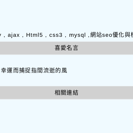
y , ajax , Html5 , css3 , mysql ,網站s
喜愛名言
因幸運而捕捉指間流逝的風
相關連結