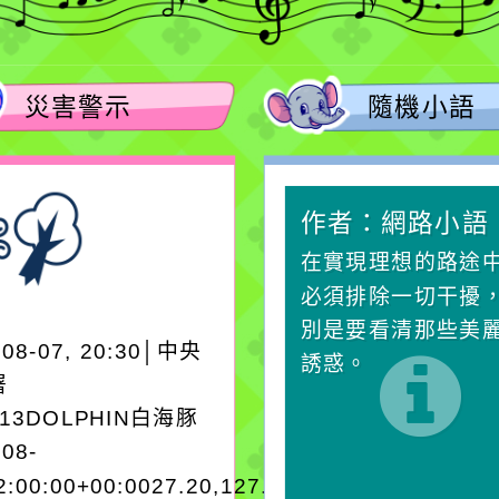
災害警示
隨機小語
作者：網路小語
作者：網路小語
生活是一面鏡子。你對
在實現理想的路途
它笑，它就對你笑；你
必須排除一切干擾
對它哭，它也對你哭。
別是要看清那些美
-08-07, 20:30│中央
誘惑。
署
A13DOLPHIN白海豚
-08-
2:00:00+00:0027.20,127.204050950280