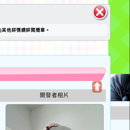
關閉區
止)其他詳情請詳閱簡章。
塊
u
開發者相片
開
啟
上
方
區