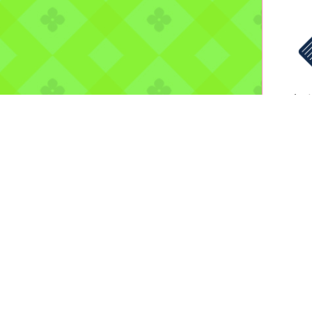
國家
2026
部林
白海
日期：
計恢復
10日