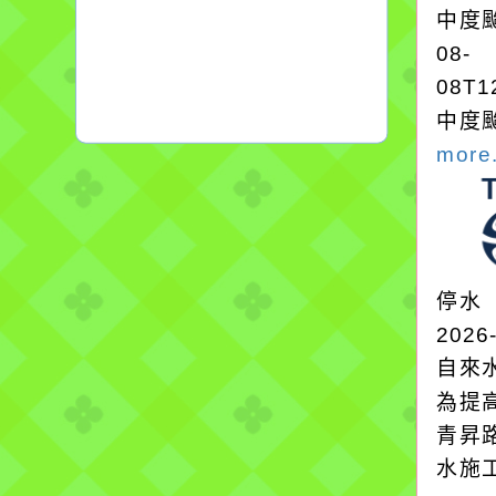
中度颱
08-
08T1
中度颱
more.
停水
2026
自來
為提
青昇
水施