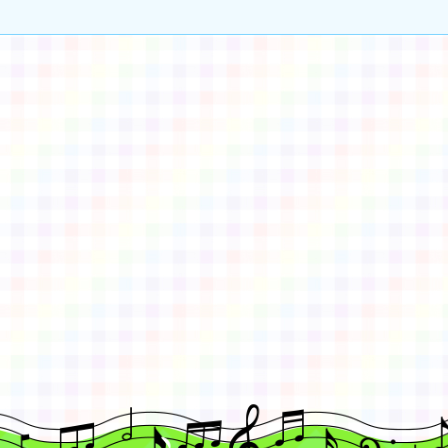
gle、Firefox、Vivaldi、Opera
支援行
 2.5.11
網站語系：zh-TW
eil網站設計工坊
徐嘉裕 Neil hsu