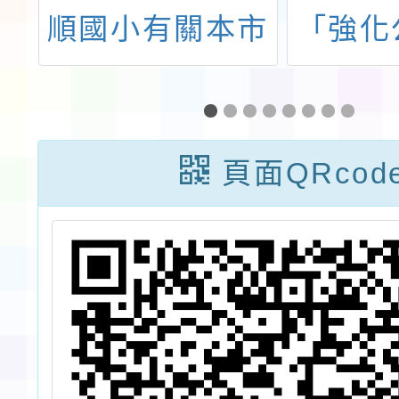
聘
順國小有關本市
「強化
師
114年度國民小
陸港
項
學教師聯合甄
制」精
選，複試組試務
宣導
頁面QRcod
工作人員召募，
份，請
請欲報名中依說
說明事
明四報名連結自
行報名。