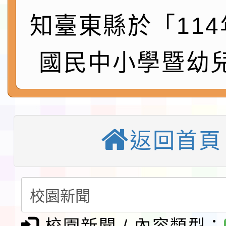
鎮韌性（防空）演習－
「115年金融知識線上
知臺東縣於「11
速演練執行計畫」
法」
本校115學年度第1學
國民中小學暨幼
第3次招考代課鐘點教
檢送「桃園市115學年
告(不再辦理後續甄選)
賽實施要點」1份
本市「115學年度學生
程安排一案
「桃園市補助參觀特色
返回首頁
展演活動實施計畫」11
教育部校安中心白海豚
請一案
報
淨零綠領人才培育課程
校園新聞 / 內容類型：
檢送桃園市115學年度