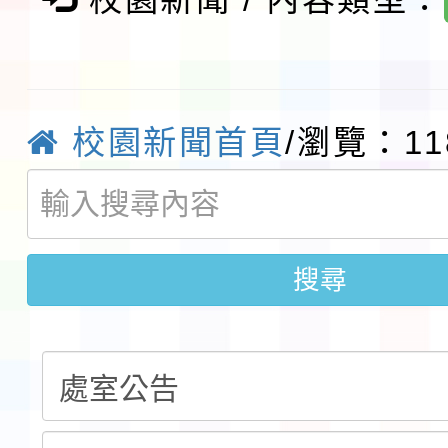
及師生本土語及新住民
115年食農教育專業人
實施要點各1份
程
函轉國家通訊傳播委員會
校園新聞首頁
/瀏覽：11
鎮韌性（防空）演習－
「115年金融知識線上
速演練執行計畫」
法」
本校115學年度第1學
搜尋
第3次招考代課鐘點教
檢送「桃園市115學年
告(不再辦理後續甄選)
賽實施要點」1份
本市「115學年度學生
程安排一案
「桃園市補助參觀特色