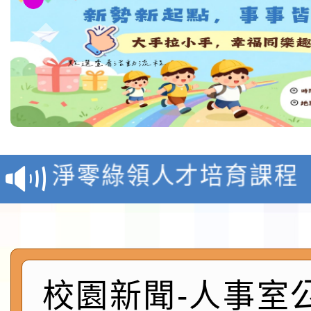
教育部校安中心白海豚
報
淨零綠領人才培育課程
檢送桃園市115學年度
及師生本土語及新住民
115年食農教育專業人
實施要點各1份
程
函轉國家通訊傳播委員會
校園新聞-人事室