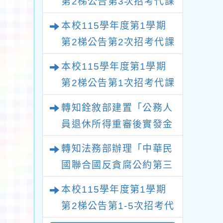
第2梯公告第3次招考代課
點」，自114年6月13
日生效一案
鐘點教師甄選錄取公告
本校115學年度第1學期
(不再辦理後續甄選)
第2梯公告第2次招考代課
鐘點教師甄選錄取公告
本校115學年度第1學期
(採1次公告分次招考)
第2梯公告第1次招考代課
鐘點教師甄選錄取公告
轉知銓敘部建置「公務人
(採1次公告分次招考)
員退休所得重審後實發金
額試算器」，公立學校退
轉知法務部辦理「中華民
休教職員亦可利用
國聯合國反貪腐公約第三
次國家報告國際審查會
本校115學年度第1學期
議」謹請大家查閱
第2梯公告第1-5次招考代
課鐘點教師甄選簡章(採1