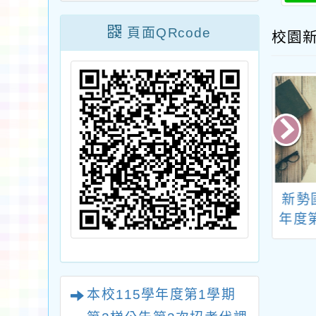
頁面QRcode
校園
有關教育部研編
轉知行政院修正「政
新勢
學校校長及教職
府機關調整上班日期
年度
違反與性或性別
處理要點」，名稱並
5招
之專業倫理防治
修正為「政府機關配
指引」
合紀念日與節日補假
本校115學年度第1學期
及調整放假處理要