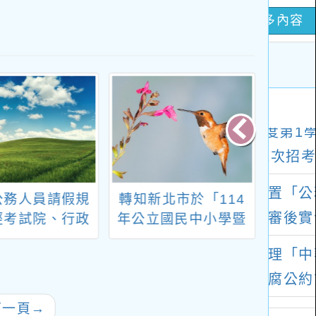
公務人員請假規
轉知新北市於「114
轉知桃
經考試院、行政
年公立國民中小學暨
國民
14年9月18日會
幼兒園教師介聘他縣
師介
同修正發布
市服務作業網」公告
教師轉任、介聘年限
及相關個別介聘規定
下一頁
→