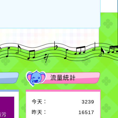
流量統計
今天：
3239
作者：網路小語
昨天：
16517
滴污
生活是一面鏡子。你對