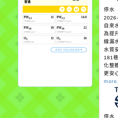
停水
2026
自來
為提
線漏
水質
18
化整
更安
more.
停水