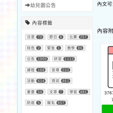
內文可
幼兒園公告
內容標籤
內容
注意
70
節日
6
比賽
257
特色
2
緊急
1
教學
86
公告
1900
研習
1113
課程
168
宣導
232
活動
614
資訊
461
重要
59
文章
7
學習
481
376
防疫
5
報名
657