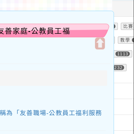
友善家庭-公教員工福
開
啟
上
方
區
塊
稱為「友善職場-公教員工福利服務