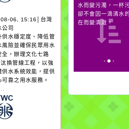
必須排除一切干擾，特
水而變污濁，一杯
別是要看清那些美麗的
卻不會因一滴清水
-08-06, 15:16│台灣
誘惑。
在而變清澈。
水公司
升供水穩定度、降低管
水風險並確保民眾用水
安全，辦理文化七路
1巷汰換管線工程，以強
體供水系統效能，提供
心可靠之用水服務。
..