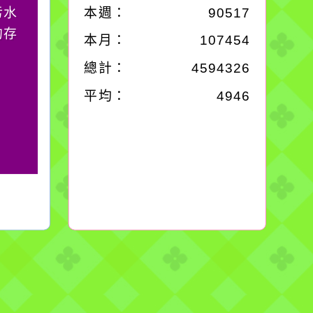
污水
它笑，它就對你笑；你
本週：
90517
的存
對它哭，它也對你哭。
本月：
107454
總計：
4594326
平均：
4946