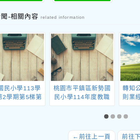
新聞-相關內容
related information
國民小學113學
桃園市平鎮區新勢國
轉知
第2學期第5梯第
民小學114年度教職
則業
代理教師甄選錄取
員工文康活動實施計
院於1
公告
畫
←
前往上一頁
前往