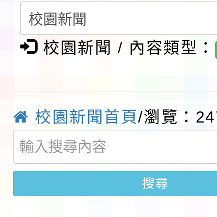
請一案
報
淨零綠領人才培育課程
檢送桃園市115學年度
校園新聞 / 內容類型：
及師生本土語及新住民
115年食農教育專業人
實施要點各1份
程
函轉國家通訊傳播委員會
校園新聞首頁
/瀏覽：24
鎮韌性（防空）演習－
「115年金融知識線上
速演練執行計畫」
法」
本校115學年度第1學
第3次招考代課鐘點教
檢送「桃園市115學年
搜尋
告(不再辦理後續甄選)
賽實施要點」1份
本市「115學年度學生