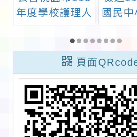
屆
年度學校護理人
國民中
免
員及營養師暨公
兒園教
推
立幼兒園契約護
縣巿
勵
理人員試務聯合
（以下
頁面QRcod
及
甄選本校護理人
全國介
區
員錄取名單。
及相
人
誤，請
轉知所