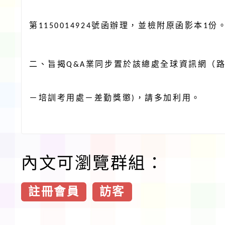
第
號函辦理，並檢附原函影本
份
1150014924
1
二、旨揭
業同步置於該總處全球資訊網（
Q&A
－培訓考用處－差勤獎懲
，請多加利用。
)
內文可瀏覽群組：
註冊會員
訪客