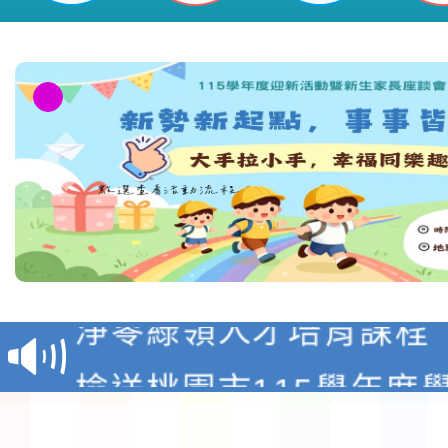
民小學
教育部校安中心白海豚
報
淨零綠領人才培育課程
檢送桃園市115學年度
及師生本土語及新住民
115年食農教育專業人