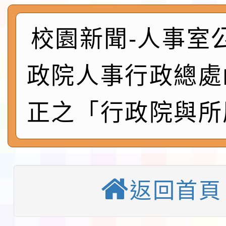
實施要點各1份
程
函轉國家通訊傳播委員會
校園新聞-人事室
鎮韌性（防空）演習－
「115年金融知識線上
政院人事行政總處
速演練執行計畫」
法」
本校115學年度第1學
正之「行政院與所
第3次招考代課鐘點教
檢送「桃園市115學年
告(不再辦理後續甄選)
賽實施要點」1份
本市「115學年度學生
程安排一案
「桃園市補助參觀特色
返回首頁
展演活動實施計畫」11
教育部校安中心白海豚