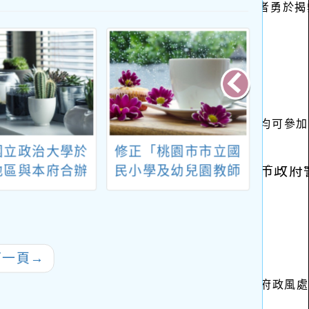
國立政治大學於
修正「桃園市市立國
新勢國
地區與本府合辦
民小學及幼兒園教師
年度第
15年桃園學士學
介聘市內他校服務注
1-5
班職場法學導論
意事項」第九點，並
章 (
實務應用」
自中華民國一百十三
年四月十五日生效
下一頁
→