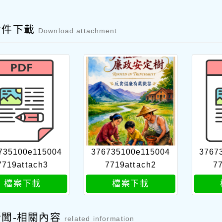
附件下載
Download attachment
735100e115004
376735100e115004
3767
7719attach3
7719attach2
7
檔案下載
檔案下載
新聞-相關內容
related information