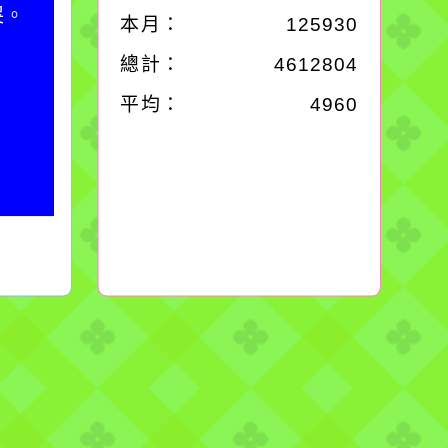
哭。
別是要看清那些美麗的
本月：
125930
誘惑。
總計：
4612804
平均：
4960