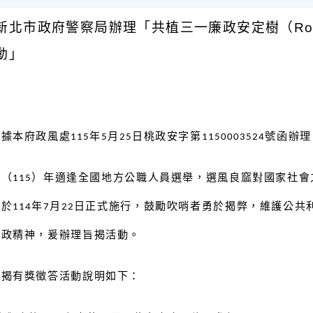
北市政府警察局辦理「共植三一廉政安定樹（Rooted 
動」
：
依據本府政風處
年
月
日桃政安字第
號函辦理
115
5
25
1150003524
本（
）年適逢全國地方公職人員選舉，選風良窳對國家社會
115
已於
年
月
日正式施行，鼓勵吹哨者勇於揭弊，維護公共
114
7
22
廉政精神，爰辦理旨揭活動。
旨揭有獎徵答活動說明如下：