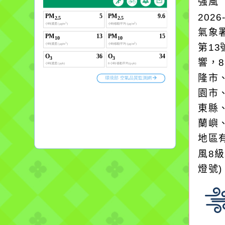
強風
2026
氣象
第1
響，
隆市
園市
東縣
蘭嶼
地區
風8
燈號