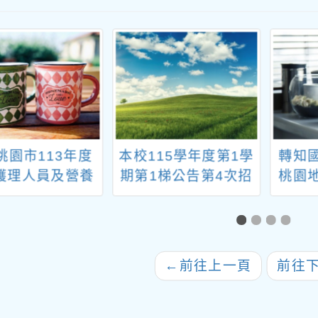
桃園市113年度
本校115學年度第1學
轉知
護理人員及營養
期第1梯公告第4次招
桃園
公立幼兒園契約
考代理教師甄選錄取
「1
人員試務聯合甄
公告
分專
校護理人員錄取
與
名單。
←
前往上一頁
前往