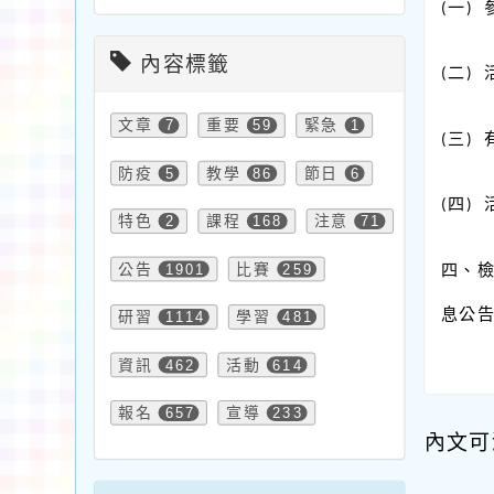
一
(
)
內容標籤
二
(
)
文章
7
重要
59
緊急
1
三
(
)
防疫
5
教學
86
節日
6
四
(
)
特色
2
課程
168
注意
71
公告
1901
比賽
259
四、
息公
研習
1114
學習
481
資訊
462
活動
614
報名
657
宣導
233
內文可