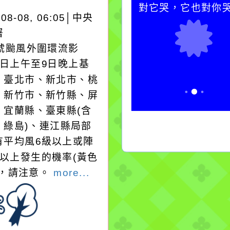
卻不會因一滴清水的存
對它哭，它也對你
-08-08, 06:05│中央
在而變清澈。
署
3號颱風外圍環流影
8日上午至9日晚上基
、臺北市、新北市、桃
、新竹市、新竹縣、屏
、宜蘭縣、臺東縣(含
、綠島)、連江縣局部
有平均風6級以上或陣
級以上發生的機率(黃色
)，請注意。
more...