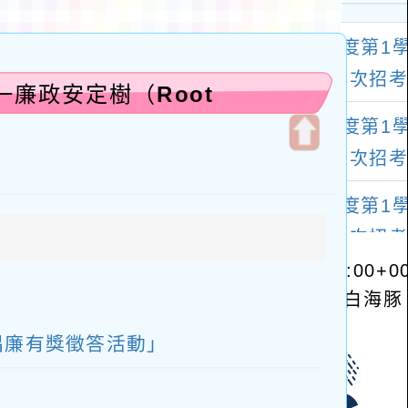
廉政安定樹（Root
開
啟
上
方
區
塊
反貪倡廉有獎徵答活動」