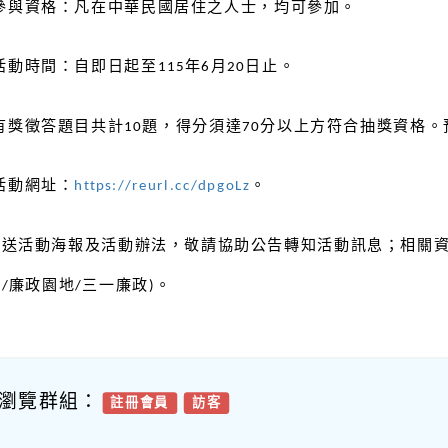
參與資格：凡在中華民國居住之人士，均可參加。
活動時間：自即日起至
年
月
日止。
115
6
20
有獎徵答題目共計
題，得分須達
分以上方符合抽獎資格。
10
70
活動網址：
。
https://reurl.cc/dpgoLz
檢送活動海報及活動辦法，敬請協助公告轉知活動訊息；相關
告
廉政園地
三一廉政
。
/
/
)
瀏覽群組：
註冊會員
訪客