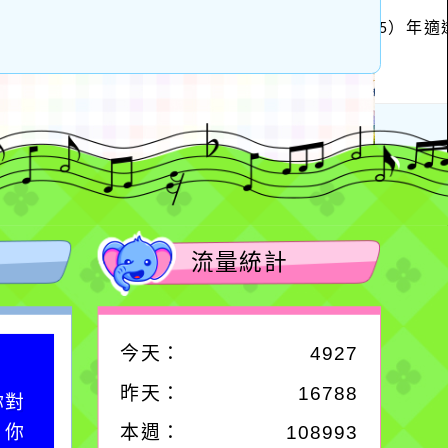
流量統計
今天：
4927
作者：網路小語
昨天：
16788
你對
在實現理想的路途中，
；你
必須排除一切干擾，特
本週：
108993