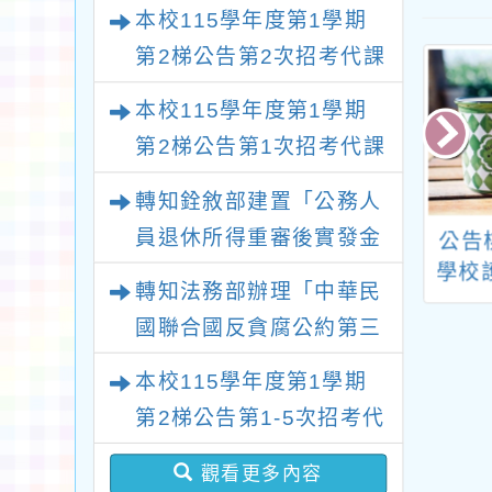
鐘點教師甄選錄取公告
本校115學年度第1學期
(不再辦理後續甄選)
第2梯公告第2次招考代課
鐘點教師甄選錄取公告
本校115學年度第1學期
(採1次公告分次招考)
第2梯公告第1次招考代課
鐘點教師甄選錄取公告
轉知銓敘部建置「公務人
(採1次公告分次招考)
員退休所得重審後實發金
本府差勤管理、
函轉教育部檢送「公
公告
調適假申請以及
立學校教職員退休資
學校
額試算器」，公立學校退
轉知法務部辦理「中華民
院與所屬中央及
遣撫卹條例」（以下
師暨
休教職員亦可利用
國聯合國反貪腐公約第三
各機關(構)公務
簡稱退撫條例）第45
護理
次國家報告國際審查會
勤實施辦法等規
條第4項規定解釋令1
選本
本校115學年度第1學期
定
份
議」謹請大家查閱
第2梯公告第1-5次招考代
課鐘點教師甄選簡章(採1
觀看更多內容
次公告分次招考)