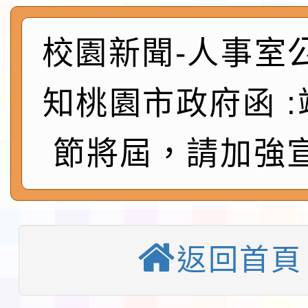
及師生本土語及新住民
115年食農教育專業人
實施要點各1份
程
校園新聞-人事室
函轉國家通訊傳播委員會
鎮韌性（防空）演習－
「115年金融知識線上
知桃園市政府函 
速演練執行計畫」
法」
本校115學年度第1學
節將屆，請加強
第3次招考代課鐘點教
檢送「桃園市115學年
告(不再辦理後續甄選)
賽實施要點」1份
本市「115學年度學生
程安排一案
返回首頁
「桃園市補助參觀特色
展演活動實施計畫」11
教育部校安中心白海豚