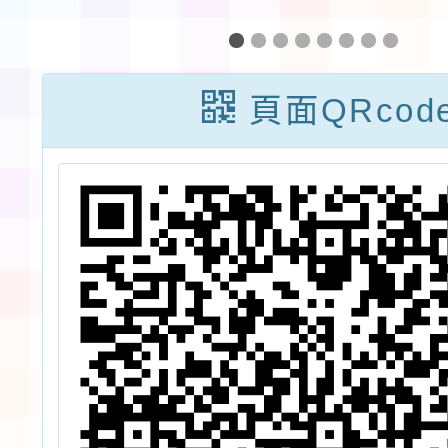
論
招 代理教師甄
招代理
學
選錄取公告
簡章 (
頁面QRcod
，
次
所
參