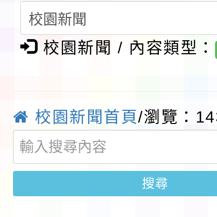
請一案
報
淨零綠領人才培育課程
校園新聞 / 內容類型：
檢送桃園市115學年度
及師生本土語及新住民
115年食農教育專業人
實施要點各1份
程
函轉國家通訊傳播委員會
校園新聞首頁
/瀏覽：14
鎮韌性（防空）演習－
「115年金融知識線上
速演練執行計畫」
法」
本校115學年度第1學
搜尋
第3次招考代課鐘點教
檢送「桃園市115學年