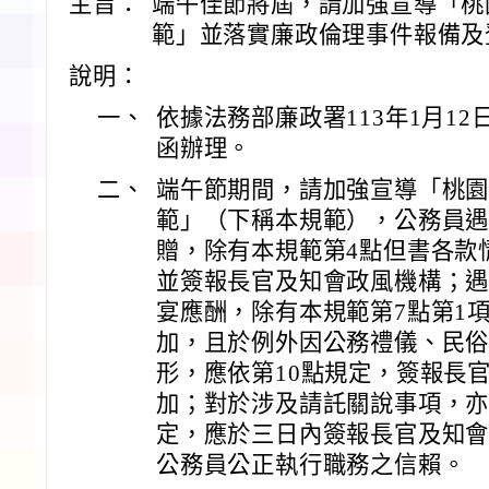
主旨：
端午佳節將屆，請加強宣導「桃
範」並落實廉政倫理事件報備及
說明：
一、
依據法務部廉政署113年1月12日廉
函辦理。
二、
端午節期間，請加強宣導「桃
範」（下稱本規範），公務員
贈，除有本規範第4點但書各款
並簽報長官及知會政風機構；
宴應酬，除有本規範第7點第1
加，且於例外因公務禮儀、民
形，應依第10點規定，簽報長
加；對於涉及請託關說事項，亦
定，應於三日內簽報長官及知
公務員公正執行職務之信賴。