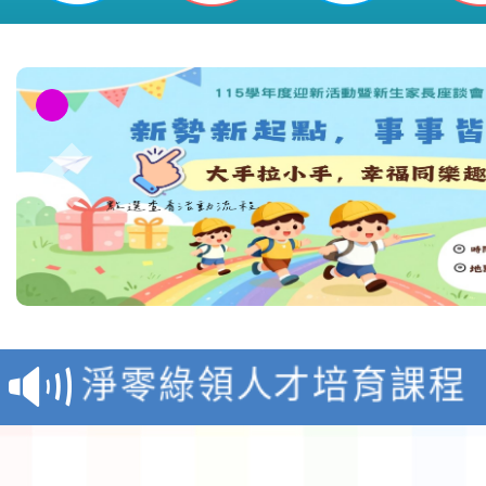
教育部校安中心白海豚
報
淨零綠領人才培育課程
檢送桃園市115學年度