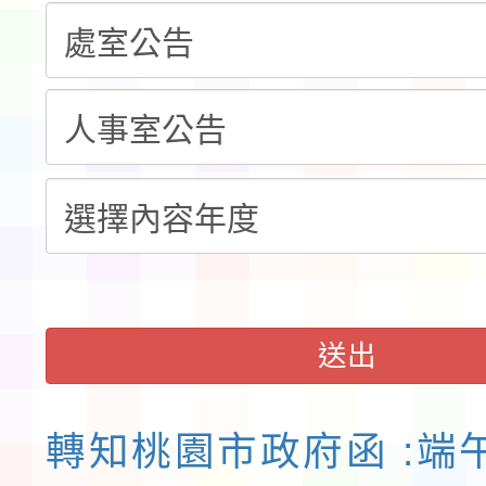
告(不再辦理後續甄選)
賽實施要點」1份
本市「115學年度學生
程安排一案
「桃園市補助參觀特色
展演活動實施計畫」11
請一案
送出
轉知桃園市政府函 :端