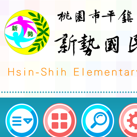
轉知桃園市政府函 :端午佳節將屆
「桃園市政府員工廉政倫理規範」
事件報備及登錄作業-桃園市平鎮區