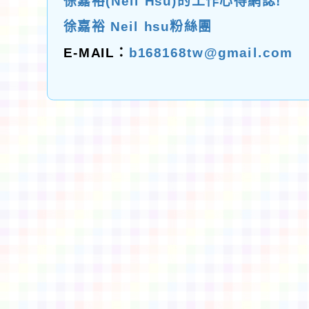
徐嘉裕(Neil Hsu)的工作心得網誌!
徐嘉裕 Neil hsu粉絲團
E-MAIL：
b168168tw@gmail.com
佈景版本：
neilctes
適用瀏覽器：Edge、Goo
Xoops版本：
XOOPS
Xoops
網站設計
：
N
Xoops網站設計者：