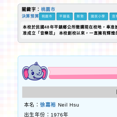
關鍵字：
桃園市
決算預算
桃園市
平鎮區
新勢
國民小學
音
本校於民國48年平鎮鄉公所徵購現在校地，奉准
准成立「音樂班」 本校創校以來，一直擁有輝煌
本名：
徐嘉裕
Neil Hsu
出生年份：1976年