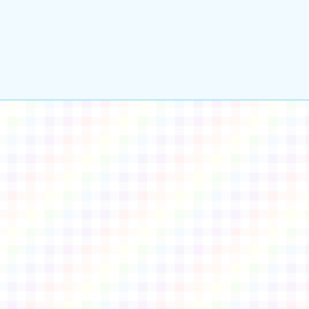
gle、Firefox、Vivaldi、Opera
支援行
 2.5.11
網站語系：zh-TW
eil網站設計工坊
徐嘉裕 Neil hsu