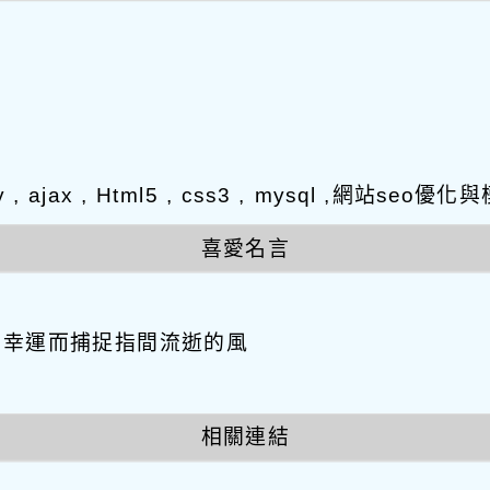
y , ajax , Html5 , css3 , mysql ,網站s
喜愛名言
因幸運而捕捉指間流逝的風
相關連結