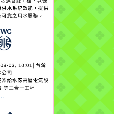
1巷汰換管線工程，以強
體供水系統效能，提供
心可靠之用水服務。
..
-08-03, 10:01│台灣
水公司
龍潭給水廠高壓電氣設
驗 等三合一工程
..