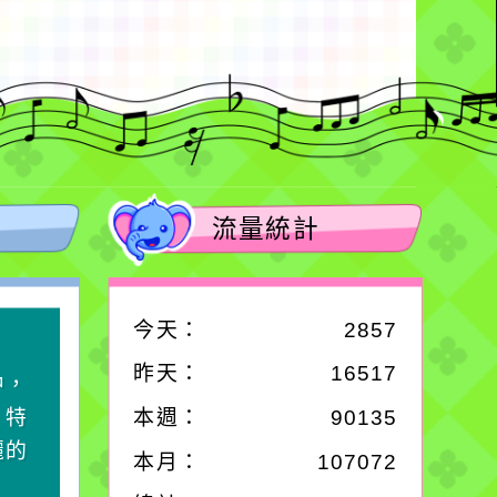
流量統計
今天：
2857
作者：網路小語
昨天：
16517
中，
生活是一面鏡子。你對
，特
它笑，它就對你笑；你
本週：
90135
麗的
對它哭，它也對你哭。
本月：
107072