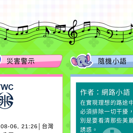
災害警示
隨機小語
作者：網路小語
作者：網路小語
一杯清水因滴入一滴污
在實現理想的路途
水而變污濁，一杯污水
必須排除一切干擾
卻不會因一滴清水的存
別是要看清那些美
-08-06, 21:26│台灣
在而變清澈。
誘惑。