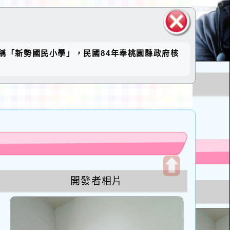
關閉區
稱「新勢國民小學」，民國84年奉桃園縣政府核
塊
u
開發者相片
開
啟
上
方