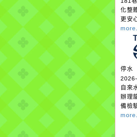
18
化整
更安
more.
停水
2026
自來
辦理
備檢
more.