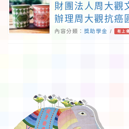
財團法人周大觀
辦理周大觀抗癌
頒發辦法
內容分類：
獎助學金
/
有上