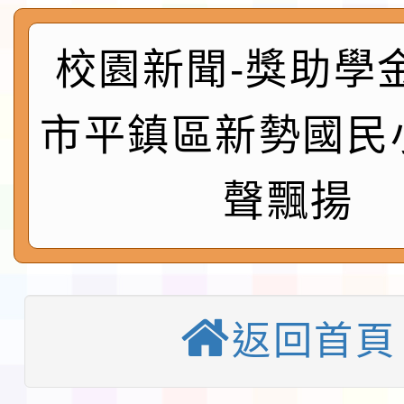
實施要點各1份
程
函轉國家通訊傳播委員會
校園新聞-獎助學
鎮韌性（防空）演習－
「115年金融知識線上
市平鎮區新勢國民
速演練執行計畫」
法」
本校115學年度第1學
聲飄揚
第3次招考代課鐘點教
檢送「桃園市115學年
告(不再辦理後續甄選)
賽實施要點」1份
本市「115學年度學生
程安排一案
「桃園市補助參觀特色
返回首頁
展演活動實施計畫」11
教育部校安中心白海豚