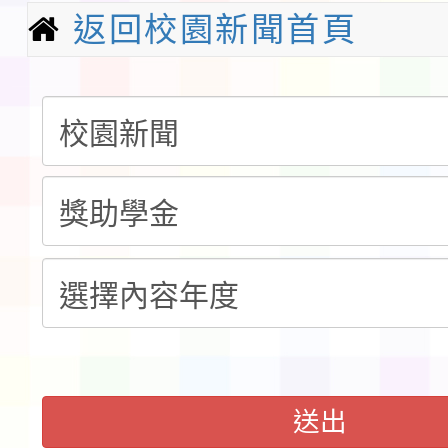
請一案
報
淨零綠領人才培育課程
返回校園新聞首頁
檢送桃園市115學年度
及師生本土語及新住民
115年食農教育專業人
實施要點各1份
程
函轉國家通訊傳播委員會
鎮韌性（防空）演習－
「115年金融知識線上
速演練執行計畫」
法」
本校115學年度第1學
第3次招考代課鐘點教
檢送「桃園市115學年
送出
告(不再辦理後續甄選)
賽實施要點」1份
本市「115學年度學生