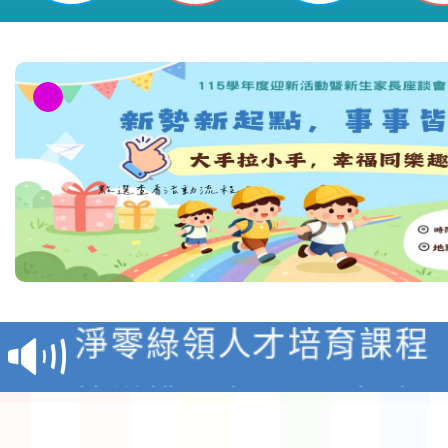
教育部校安中心白海豚
報
淨零綠領人才培育課程
檢送桃園市115學年度
及師生本土語及新住民
115年食農教育專業人