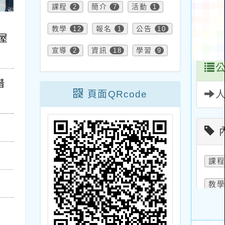
課程
2
簡介
7
活動
1
教學
12
報名
1
公告
10
屋
宣導
2
資訊
18
學習
9
借
頁面QRcode