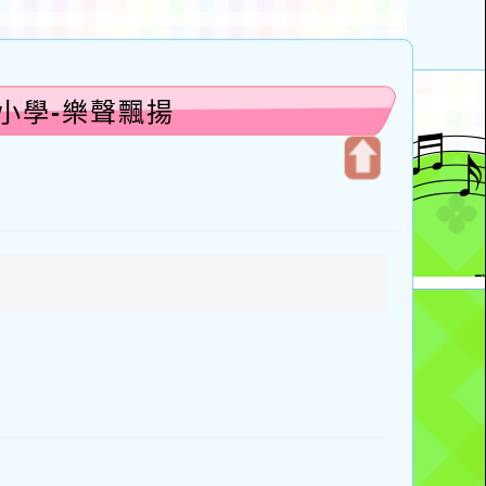
小學-樂聲飄揚
開
啟
上
方
區
塊