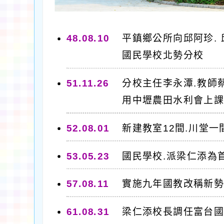
48.08.10
平鎮鄉公所向邱阿珍. 
國民學校北勢分校
51.11.26
分校主任李永潭.教師蔡
用中壢農田水利會上
52.08.01
新建教室12間.川堂
53.05.23
國民學校.派梁仁添為
57.08.11
實施九年國教改稱新
61.08.31
梁仁添校長調任富台國