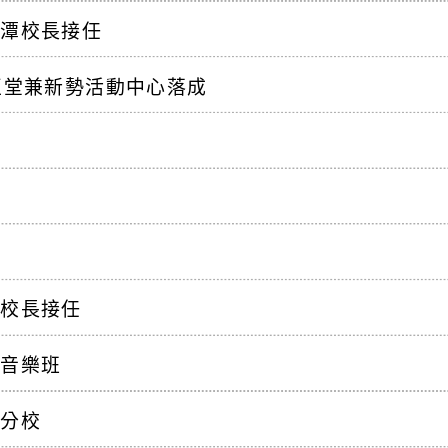
永潭校長接任
正堂兼新勢活動中心落成
集校長接任
立音樂班
興分校