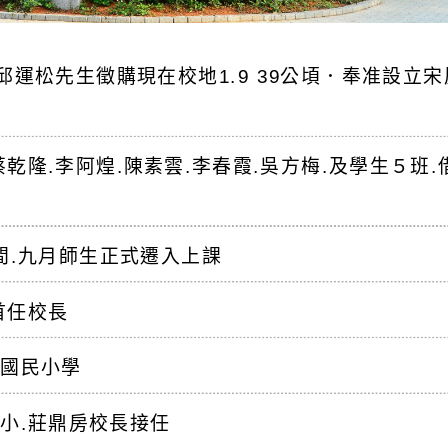
邱運松先生徵購現在校地1.9 39公頃．奉准設立宋
乾隆.李阿煌.陳素雲.李春霞.吳方梅.及學生５班.
課
一間.九月師生正式遷入上課
首任校長
勢國民小學
小.莊鼎房校長接任