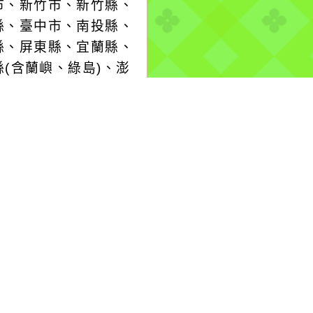
市、新竹市、新竹縣、
縣、臺中市、南投縣、
縣、屏東縣、宜蘭縣、
縣(含蘭嶼、綠島)、澎
、連江縣局部地區有平
6級以上或陣風8級以
生的機率(黃色燈號)，
意。
more...
-08-08, 17:05│中央
署
3號颱風及其外圍環流