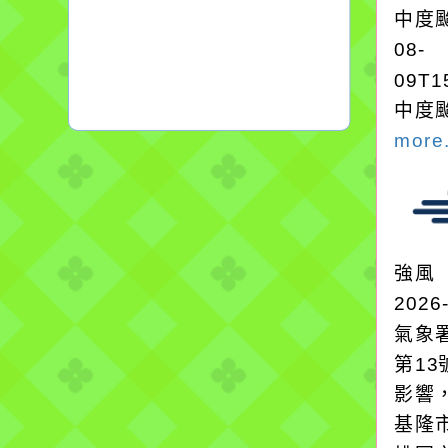
中度颱
08-
09T1
中度颱
more.
強風
2026
氣象
第1
影響
基隆