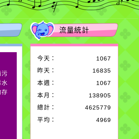
流量統計
今天：
1067
作者：網路小語
昨天：
16835
滴污
生活是一面鏡子。你對
污水
它笑，它就對你笑；你
本週：
1067
的存
對它哭，它也對你哭。
本月：
138905
總計：
4625779
平均：
4969