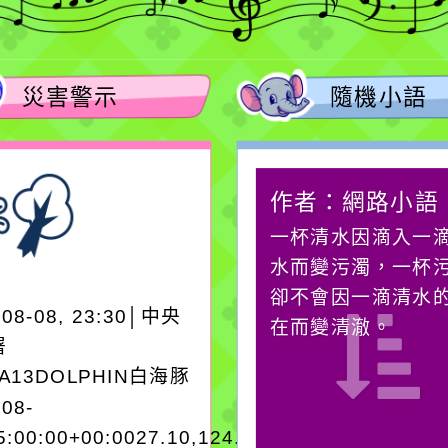
災害警示
隨機小語
作者：網路小語
作者：網路小語
在實現理想的路途中，
一杯清水因滴入一
必須排除一切干擾，特
水而變污濁，一杯
別是要看清那些美麗的
卻不會因一滴清水
-08-08, 23:30│中央
誘惑。
在而變清澈。
署
EA13DOLPHIN白海豚
-08-
5:00:00+00:0027.10,124.303545962250