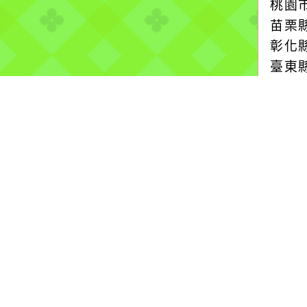
桃園
苗栗
彰化
臺東
湖縣
均風
上發
請注
降雨
2026
氣象
第1