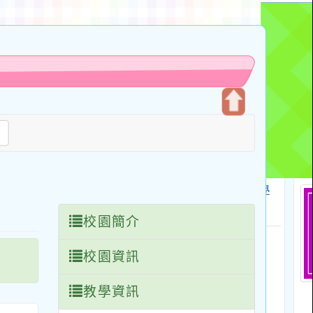
開
尋
啟
上
方
區
塊
校園簡介
校園資訊
教學資訊