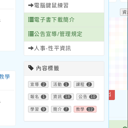
電腦鍵鼠練習
電子書下載簡介
3
公告宣導/管理規定
人事-性平資訊
內容標籤
教學
宣導
2
活動
1
課程
2
報名
1
資訊
18
公告
10
6
學習
9
簡介
7
教學
12