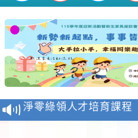
教育部校安中心白海豚
報
淨零綠領人才培育課程
檢送桃園市115學年度
及師生本土語及新住民
115年食農教育專業人