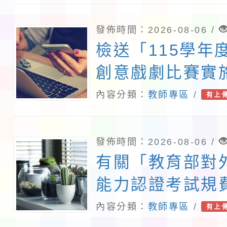
章一案，詳如說
照。
發佈時間：2026-08-06 /
檢送「115學年
創意戲劇比賽實
修正內容對照表
內容分類：
教師專區
/
有上
查照轉知。
發佈時間：2026-08-06 /
有關「教育部對
能力認證考試規
準」第2條，業
內容分類：
教師專區
/
有上