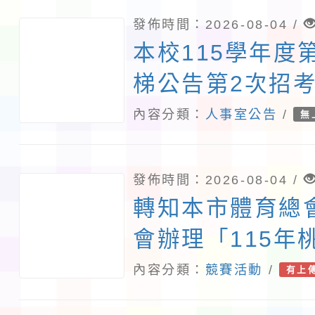
發佈時間：2026-08-04 /
本校115學年度
梯公告第2次招
教師甄選錄取公告
內容分類：
人事室公告
/
無
告分次招考)
發佈時間：2026-08-04 /
轉知本市體育總
會辦理「115年
會─市長盃划船
內容分類：
競賽活動
/
有上
洋艇及SUP(公