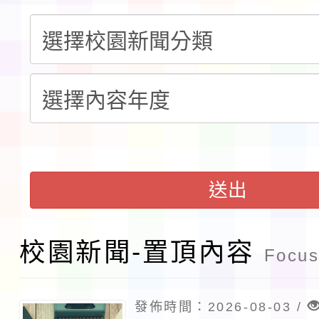
請一案
報
淨零綠領人才培育課程
檢送桃園市115學年度
及師生本土語及新住民
115年食農教育專業人
實施要點各1份
程
函轉國家通訊傳播委員會
鎮韌性（防空）演習－
「115年金融知識線上
送出
速演練執行計畫」
法」
本校115學年度第1學
校園新聞-置頂內容
Focus
第3次招考代課鐘點教
檢送「桃園市115學年
告(不再辦理後續甄選)
發佈時間：2026-08-03 /
賽實施要點」1份
本市「115學年度學生