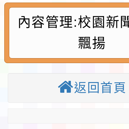
實施要點各1份
程
函轉國家通訊傳播委員會
內容管理:校園新
鎮韌性（防空）演習－
「115年金融知識線上
飄揚
速演練執行計畫」
法」
本校115學年度第1學
第3次招考代課鐘點教
檢送「桃園市115學年
告(不再辦理後續甄選)
賽實施要點」1份
本市「115學年度學生
返回首頁
程安排一案
「桃園市補助參觀特色
展演活動實施計畫」11
教育部校安中心白海豚