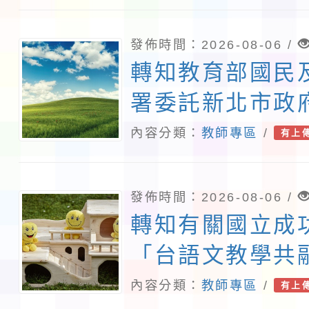
公告並鼓勵教職
趨勢與發展」，
加，請查照。
參與，請查照。
發佈時間：2026-08-06 /
轉知教育部國民
署委託新北市政
理「115年度教
內容分類：
教師專區
/
有上
研習實施計畫－
素養工作坊新北
發佈時間：2026-08-06 /
請查照。
轉知有關國立成
「台語文教學共
案暨教學示範徵
內容分類：
教師專區
/
有上