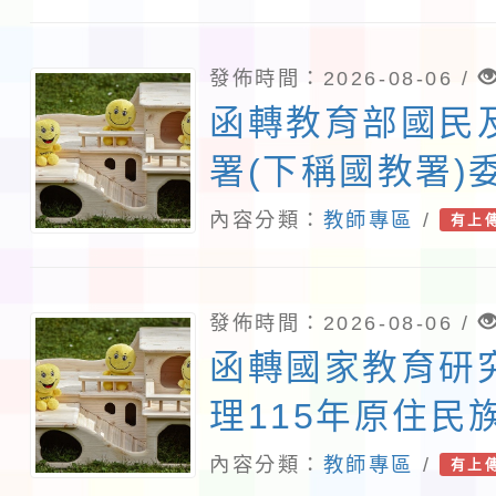
班」招生簡章及
說明，請查照。
發佈時間：2026-08-06 /
函轉教育部國民
署(下稱國教署)
灣師範大學辦理「
內容分類：
教師專區
/
有上
『青年百億海外
畫』海外翱翔組G
發佈時間：2026-08-06 /
康學一下』澳洲
函轉國家教育研
大學參訪活動成
理115年原住民
實施計畫1份，
研討會「原住民
內容分類：
教師專區
/
有上