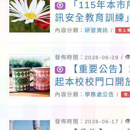
「115年本
訊安全教育訓練
定研習3小時
內容分類：
研習資訊
/
有上
發佈時間：2026-06-29 /
【重要公告】
起本校校門口開
公告暨114學年
內容分類：
學務處公告
/
有
小學學生暑假生
發佈時間：2026-06-17 /