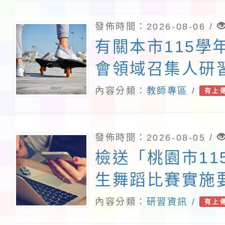
中華民國115年7
臺教文(六)字第
發佈時間：2026-08-06 /
1152502188
有關本市115學
布，茲檢送發布
會領域召集人研
正條文各1份，
案，請轉知相關
內容分類：
教師專區
/
有上
請查照。
發佈時間：2026-08-05 /
檢送「桃園市11
生舞蹈比賽實施
內容分類：
研習資訊
/
有上