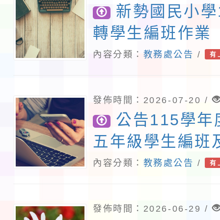
新勢國民小學
程安排一案
「桃園市補助參觀特色
轉學生編班作業
展演活動實施計畫」11
內容分類：
教務處公告
/
有
請一案
發佈時間：2026-07-20 /
公告115學
五年級學生編班
名單
內容分類：
教務處公告
/
有
發佈時間：2026-06-29 /