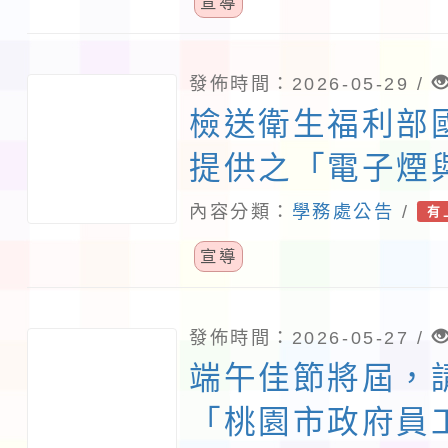
或募捐名義進行
宣導
請貴校（園）提
實防範及加強宣
發佈時間：2026-05-29 /
檢送衛生福利部
照。
提供之「電子煙
觀辨識方式及說
內容分類：
學務處公告
/
有
份，請參考運用
宣導
發佈時間：2026-05-27 /
端午佳節將屆，
「桃園市政府員