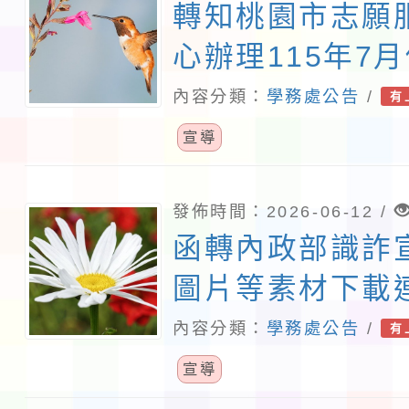
轉知桃園市志願
心辦理115年7
務教育訓練課程
內容分類：
學務處公告
/
有
照。
宣導
發佈時間：2026-06-12 /
函轉內政部識詐
圖片等素材下載
校配合加強宣導
內容分類：
學務處公告
/
有
宣導