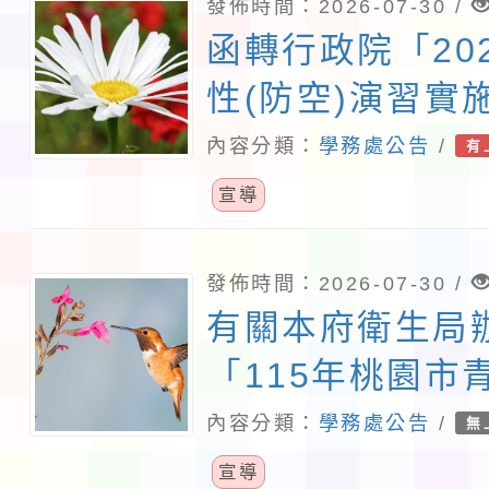
發佈時間：2026-07-30 /
函轉行政院「20
性(防空)演習實
訂對照表1份，
內容分類：
學務處公告
/
有
宣導
發佈時間：2026-07-30 /
有關本府衛生局
「115年桃園市
防制實體解謎活
內容分類：
學務處公告
/
無
知並鼓勵學生踴
宣導