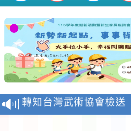
116學年度國民中學各
生入學前鑑定事宜
轉知台灣武術協會檢送「
月29日中正盃決賽暨國
「抗生素聰明用，防疫
術精英錦標賽」
動」插畫徵件活動
淨零綠生活教案入校路