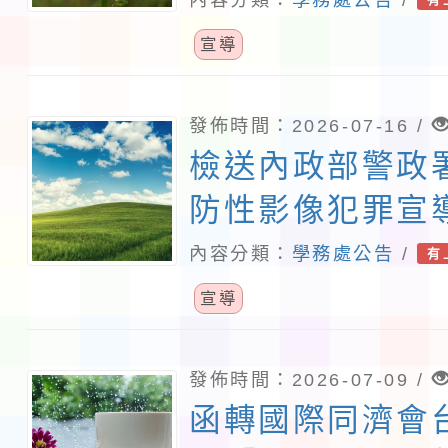
無照駕駛處理推
宣導
請貴校協助轉知
發佈時間：2026-07-16 /
檢送內政部警政
防性影像犯罪宣
份，請貴校加強
內容分類：
學務處公告
/
有
照。
宣導
發佈時間：2026-07-09 /
函轉國際同濟會