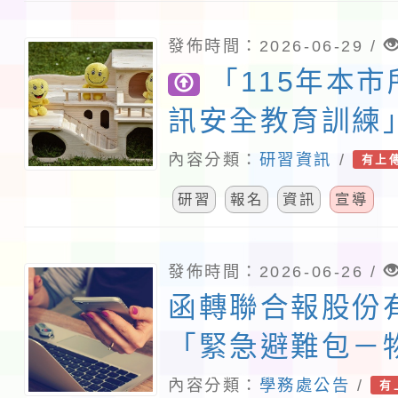
發佈時間：2026-06-29 /
「115年本
訊安全教育訓練
定研習3小時
內容分類：
研習資訊
/
有上
研習
報名
資訊
宣導
發佈時間：2026-06-26 /
函轉聯合報股份
「緊急避難包－
戰」校園防災教
內容分類：
學務處公告
/
有