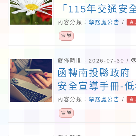
「115年交通安
材下載連結，請
內容分類：
學務處公告
/
有
「https://reur
宣導
下載運用，並配
相關宣導工作，
發佈時間：2026-07-30 /
函轉南投縣政府
安全宣導手冊-
電子檔1份，請
內容分類：
學務處公告
/
有
宣導