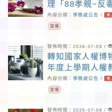
理「88孝親~反
騙~反霸凌~公益
內容分類：
學務處公告
/
有
CPR暨操作AE
宣導
AI課程教育訓練
生・希望市集」
發佈時間：2026-07-08 /
轉知國家人權博物
1份，請貴校協
年度上學期人權
勵師生踴躍參加
即日起開放申請
內容分類：
學務處公告
/
有
照。
宣導
發佈時間：2026-07-08 /