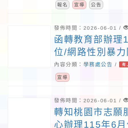
民眾教育宣導講
報名
宣導
公告
發佈時間：2026-06-01 /
函轉教育部辦理1
位/網路性別暴
暨海報繪畫比賽
內容分類：
學務處公告
/
有
協助宣傳並鼓勵
宣導
名參與，請查照
發佈時間：2026-06-01 /
轉知桃園市志願
心辦理115年6