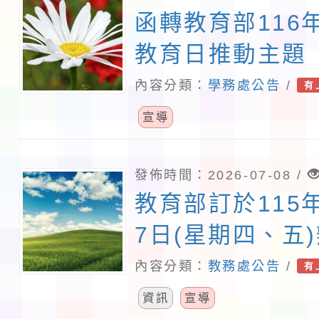
函轉教育部116
教育日推動主題
支持：建構多元
內容分類：
學務處公告
/
有
園」相關課程與
宣導
照。
發佈時間：2026-07-08 /
教育部訂於115
7日(星期四、五
「2026數位學
內容分類：
教務處公告
/
有
壇」一案，請踴
資訊
宣導