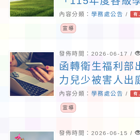
「115年度各級
工交通服務隊輔
內容分類：
學務處公告
/
有
動表，請貴校積
宣導
志工報名參加，
發佈時間：2026-06-17 /
函轉衛生福利部
力兒少被害人出
冊」一案，詳如
內容分類：
學務處公告
/
有
照。
宣導
發佈時間：2026-06-15 /