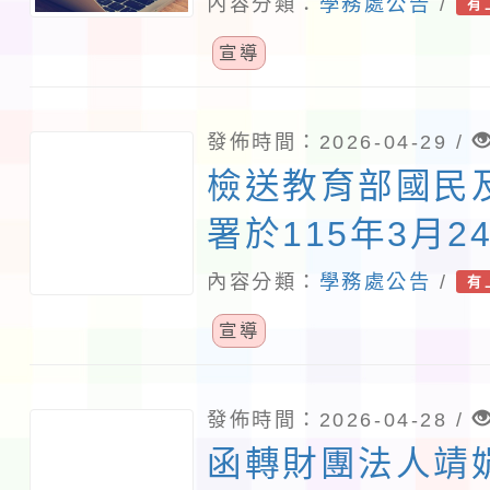
詳如說明，請查
內容分類：
學務處公告
/
有
宣導
發佈時間：2026-04-29 /
檢送教育部國民
署於115年3月2
「115年度直轄市
內容分類：
學務處公告
/
有
政府校園性別事
宣導
件第1次聯繫會
項1份，請貴校
發佈時間：2026-04-28 /
函轉財團法人靖
請查照。