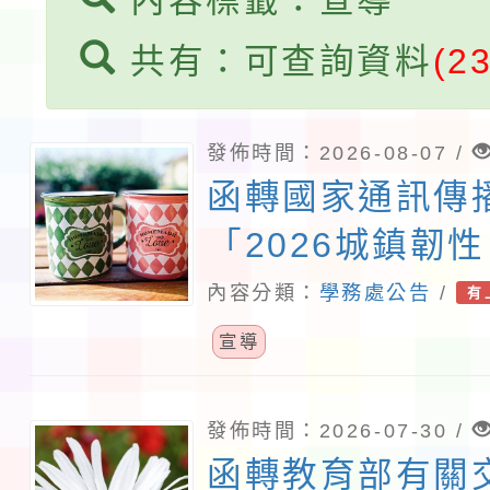
習海報及各區簡章
報
共有：可查詢資料
(2
淨零綠領人才培育課程
發佈時間：2026-08-07 /
函轉國家通訊傳
「2026城鎮韌
演習－行動網路
內容分類：
學務處公告
/
有
行計畫」
宣導
發佈時間：2026-07-30 /
函轉教育部有關