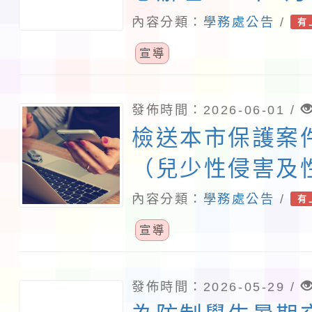
務教育訓練課程
內容分類：
學務處公告
/
有
照。
宣導
發佈時間：2026-06-01 /
檢送本市保護案
（兒少性侵害及
份，請貴校於性
內容分類：
學務處公告
/
有
兒少性剝削防制
宣導
宣導，請查照。
發佈時間：2026-05-29 /