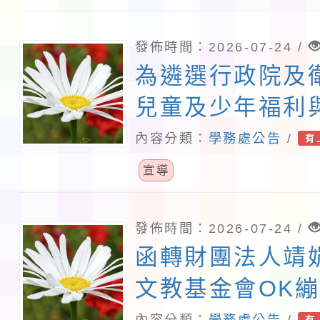
查照。
發佈時間：2026-07-24 /
為遴選行政院及
兒童及少年福利
相關小組兒少代
內容分類：
學務處公告
/
有
稱中央兒少代表
宣導
起至115年8月1
報名一案， 詳
發佈時間：2026-07-24 /
函轉財團法人靖
照。
文教基金會OK
中心辦理115年
內容分類：
學務處公告
/
有