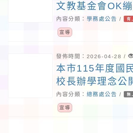
文教基金會OK
中心將於115年6
內容分類：
學務處公告
/
有
期二)辦理「11
宣導
事故處理推廣座
校踴躍參加並協
發佈時間：2026-04-28 /
本市115年度國
查照。
校長辦學理念公
內容分類：
總務處公告
/
無
宣導