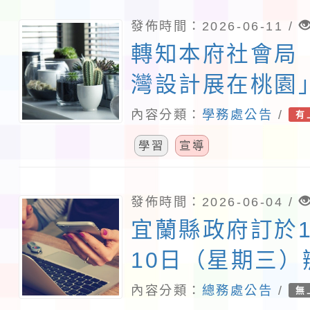
發佈時間：2026-06-11 /
轉知本府社會局「
灣設計展在桃園
簡章，請各機關
內容分類：
學務處公告
/
有
告周知、廣為宣
學習
宣導
照。
發佈時間：2026-06-04 /
宜蘭縣政府訂於1
10日（星期三
液化調查與風險
內容分類：
總務處公告
/
無