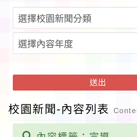
生入學前鑑定事宜
轉知台灣武術協會檢送「
月29日中正盃決賽暨國
「抗生素聰明用，防疫
術精英錦標賽」
動」插畫徵件活動
淨零綠生活教案入校路
會
地景藝術節教師研習
115年8月22日(星期六)
送出
桃園市孔廟祈福系列活
「2026桃園藝術巡演
校園新聞-內容列表
Conten
開 智慧啟航」
轉知國立東華大學辦理
共學行動站」第二階段
教育部校安中心白海豚
內容標籤：宣導