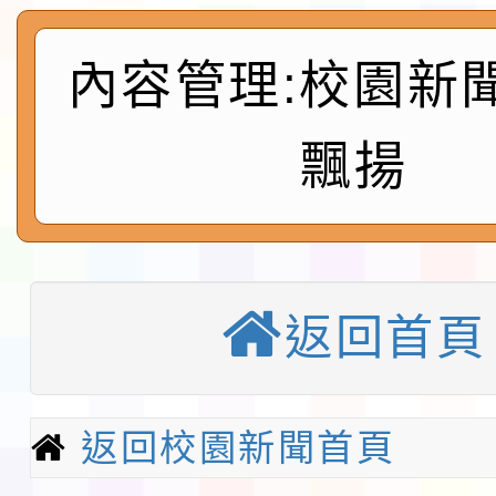
會
地景藝術節教師研習
內容管理:校園新
115年8月22日(星期六)
飄揚
桃園市孔廟祈福系列活
「2026桃園藝術巡演
開 智慧啟航」
轉知國立東華大學辦理
共學行動站」第二階段
教育部校安中心白海豚
返回首頁
習海報及各區簡章
報
淨零綠領人才培育課程
返回校園新聞首頁
116學年度國民中學各