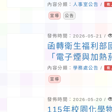
規範」並落實廉
內容分類：
人事室公告
/
有
報備及登錄作業
宣導
公告
發佈時間：2026-05-21 /
函轉衛生福利部
「電子煙與加熱
方式及說明」簡
內容分類：
學務處公告
/
有
貴校參考運用，
宣導
發佈時間：2026-05-20 /
115年校園化學