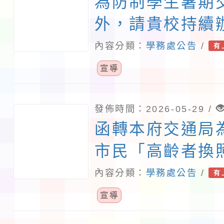
為防制學生暑期
外，請貴校持續
通安全教育教學
內容分類：
學務處公告
/
有
查照。
宣導
發佈時間：2026-05-29 /
函轉本府交通局
市民「高齡者換
交通安全觀念一
內容分類：
學務處公告
/
有
協助向家長擴大
宣導
照。