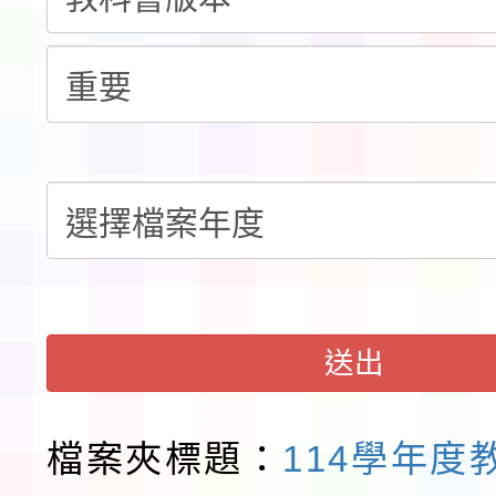
錦標賽」海洋艇及SUP
計畫」公費接種對象擴
115學年度迎新活動暨
域)，申請變更地點
會活動流程表
函轉桃園市童軍會辦理桃
童軍小隊長訓練營活動
送出
檔案夾標題：
114學年度