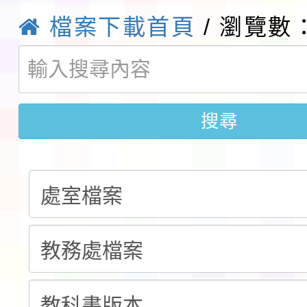
檔案下載首頁
/ 瀏覽數：
賽實施要點」1份
本市「115學年度學生
程安排一案
「桃園市補助參觀特色
展演活動實施計畫」11
社團法人中華民國畫廊
搜尋
請一案
026 ART TAIPEI
本校115學年度第1學
會」之「藝術教育日」
第2次招考代課鐘點教
115 年度兒童課後照顧
告(採1次公告分次招考)
0 小時業訓練課程
轉知本市體育總會划船
「115年桃園市運動會
「114-115年度COVI