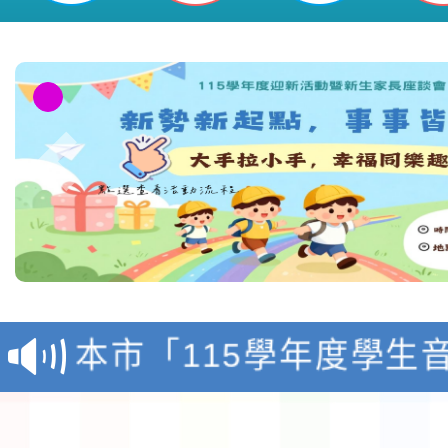
檢送「桃園市115學年
賽實施要點」1份
本市「115學年度學生
程安排一案
「桃園市補助參觀特色