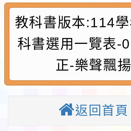
展演活動實施計畫」11
社團法人中華民國畫廊
請一案
教科書版本:114
026 ART TAIPEI
本校115學年度第1學
會」之「藝術教育日」
第2次招考代課鐘點教
115 年度兒童課後照顧
科書選用一覽表-0
告(採1次公告分次招考)
0 小時業訓練課程
轉知本市體育總會划船
正-樂聲飄
「115年桃園市運動會
「114-115年度COVI
錦標賽」海洋艇及SUP
計畫」公費接種對象擴
115學年度迎新活動暨
域)，申請變更地點
會活動流程表
返回首頁
函轉桃園市童軍會辦理桃
童軍小隊長訓練營活動
檢送「桃園市115學年