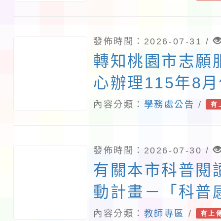
「115學年度國
職教師臺灣台語
發佈時間：2026-07-31 /
能課程計畫」1
轉知桃園市志願
所屬教師踴躍參
心辦理115年8
照。
務教育訓練課程
內容分類：
學務處公告
/
有
照。
發佈時間：2026-07-30 /
有關本市科普閱
動計畫－「科普
無界 」子計畫三
內容分類：
教師專區
/
有上