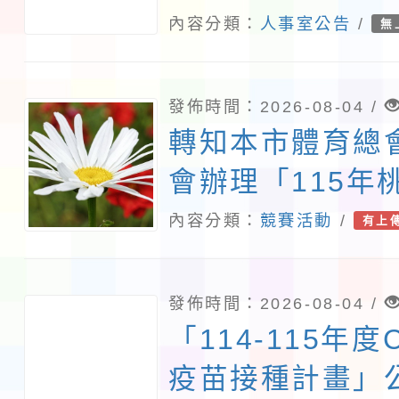
教師甄選錄取公告
內容分類：
人事室公告
/
無
告分次招考)
發佈時間：2026-08-04 /
轉知本市體育總
會辦理「115年
會─市長盃划船
內容分類：
競賽活動
/
有上
洋艇及SUP(公
域)，申請變更地
發佈時間：2026-08-04 /
「114-115年度C
疫苗接種計畫」