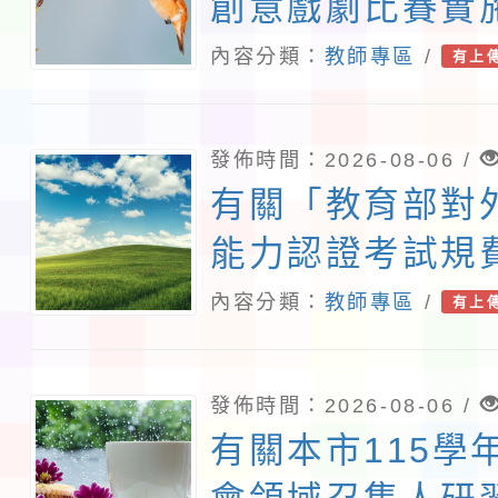
創意戲劇比賽實
修正內容對照表
內容分類：
教師專區
/
有上
查照轉知。
發佈時間：2026-08-06 /
有關「教育部對
能力認證考試規
準」第2條，業
內容分類：
教師專區
/
有上
中華民國115年7
臺教文(六)字第
發佈時間：2026-08-06 /
1152502188
有關本市115學