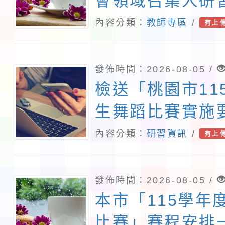
布，茲檢送發布
會領域召集人研
正條文各1份，
案，請轉知相關
內容分類：
教師專區
/
有上
請查照。
發佈時間：2026-08-05 /
檢送「桃園市11
生舞蹈比賽實施
內容分類：
研習資訊
/
有上
發佈時間：2026-08-05 /
本市「115學年
比賽」賽程安排