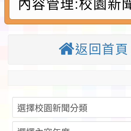
內容管理:校園新
鎮韌性（防空）演習－
「115年金融知識線上
速演練執行計畫」
法」
本校115學年度第1學
第3次招考代課鐘點教
返回首頁
檢送「桃園市115學年
告(不再辦理後續甄選)
賽實施要點」1份
本市「115學年度學生
程安排一案
「桃園市補助參觀特色
展演活動實施計畫」11
教育部校安中心白海豚
請一案
報
淨零綠領人才培育課程