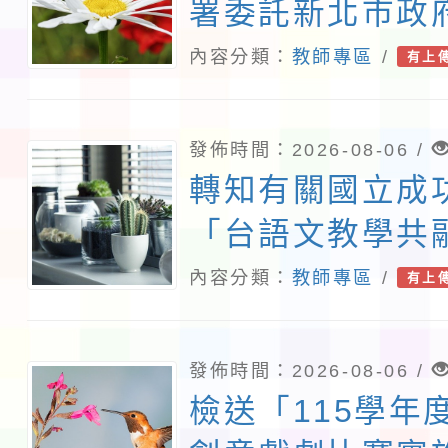
署委託新北市政
理「115年度教
內容分類：
教師專區
/
有上
研習實施計畫－
素養工作坊新北
發佈時間：2026-08-06 /
請查照。
轉知有關國立成
「台語文教學共
案暨教學示範徵
內容分類：
教師專區
/
有上
章一案，詳如說
照。
發佈時間：2026-08-06 /
檢送「115學年