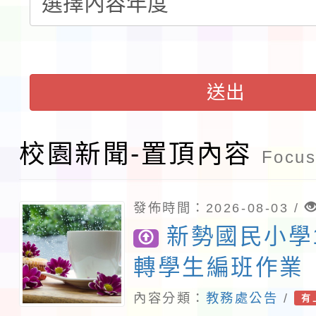
檢送桃園市115學年度
及師生本土語及新住民
115年食農教育專業人
實施要點各1份
程
送出
函轉國家通訊傳播委員會
鎮韌性（防空）演習－
「115年金融知識線上
校園新聞-置頂內容
Focus
速演練執行計畫」
法」
本校115學年度第1學
發佈時間：2026-08-03 /
第3次招考代課鐘點教
檢送「桃園市115學年
新勢國民小學
告(不再辦理後續甄選)
賽實施要點」1份
本市「115學年度學生
轉學生編班作業
內容分類：
教務處公告
/
程安排一案
有
「桃園市補助參觀特色