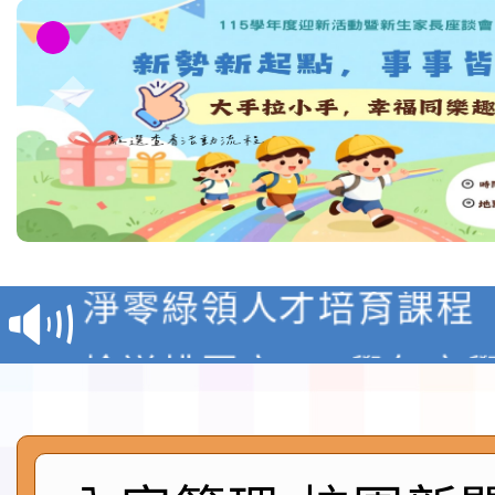
教育部校安中心白海豚
報
淨零綠領人才培育課程
檢送桃園市115學年度
及師生本土語及新住民
115年食農教育專業人
實施要點各1份
程
函轉國家通訊傳播委員會