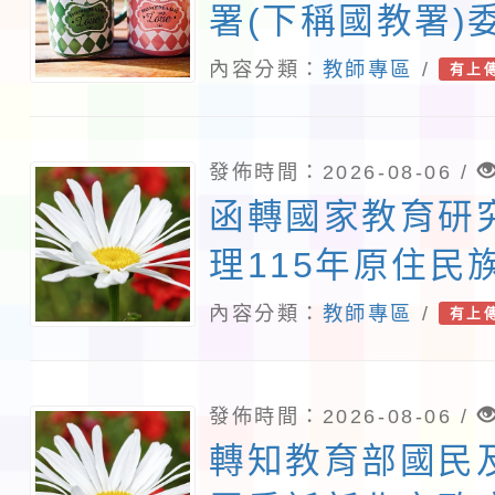
署(下稱國教署)
灣師範大學辦理「
內容分類：
教師專區
/
有上
『青年百億海外
畫』海外翱翔組G
發佈時間：2026-08-06 /
康學一下』澳洲
函轉國家教育研
大學參訪活動成
理115年原住民
實施計畫1份，
研討會「原住民
內容分類：
教師專區
/
有上
公告並鼓勵教職
趨勢與發展」，
加，請查照。
參與，請查照。
發佈時間：2026-08-06 /
轉知教育部國民