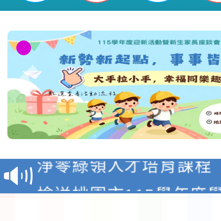
教育部校安中心白海豚
報
淨零綠領人才培育課程
檢送桃園市115學年度
及師生本土語及新住民
115年食農教育專業人