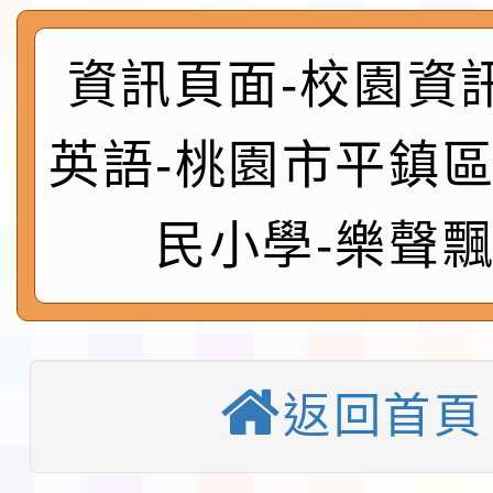
實施要點各1份
程
函轉國家通訊傳播委員會
資訊頁面-校園資
鎮韌性（防空）演習－
「115年金融知識線上
英語-桃園市平鎮
速演練執行計畫」
法」
本校115學年度第1學
民小學-樂聲
第3次招考代課鐘點教
檢送「桃園市115學年
告(不再辦理後續甄選)
賽實施要點」1份
本市「115學年度學生
程安排一案
「桃園市補助參觀特色
返回首頁
展演活動實施計畫」11
教育部校安中心白海豚