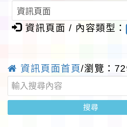
請一案
報
淨零綠領人才培育課程
檢送桃園市115學年度
資訊頁面 / 內容類型：
及師生本土語及新住民
115年食農教育專業人
實施要點各1份
程
函轉國家通訊傳播委員會
資訊頁面首頁
/瀏覽：72
鎮韌性（防空）演習－
「115年金融知識線上
速演練執行計畫」
法」
本校115學年度第1學
第3次招考代課鐘點教
檢送「桃園市115學年
搜尋
告(不再辦理後續甄選)
賽實施要點」1份
本市「115學年度學生