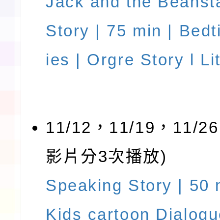
Jack and the Beansta
Story | 75 min | Bed
ies | Orgre Story l Li
11/12，11/19，11/2
影片分3次播放)
Speaking Story | 50 
Kids cartoon Dialogu