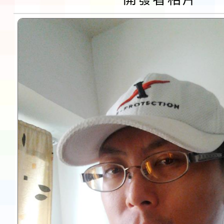
告(不再辦理後續甄選)
賽實施要點」1份
本市「115學年度學生
程安排一案
「桃園市補助參觀特色
展演活動實施計畫」11
請一案