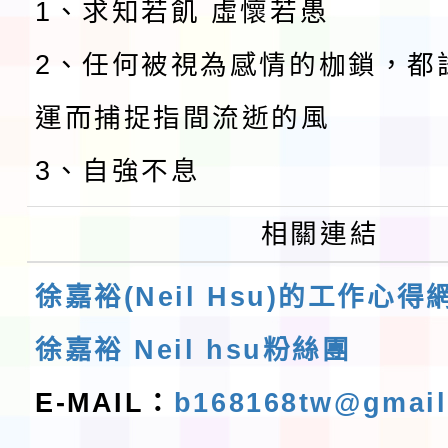
1、求知若飢 虛懷若愚
2、任何被視為感情的枷鎖，都
運而捕捉指間流逝的風
3、自強不息
相關連結
徐嘉裕(Neil Hsu)的工作心得
徐嘉裕 Neil hsu粉絲團
E-MAIL：
b168168tw@gmai