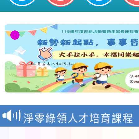
教育部校安中心白海豚
報
淨零綠領人才培育課程
檢送桃園市115學年度