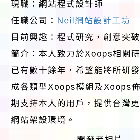
展演活動實施計畫」11
教育部校安中心白海豚
現職：網站程式設計師
請一案
報
任職公司：
Neil網站設計工坊
淨零綠領人才培育課程
目前興趣：程式研究，創意突
檢送桃園市115學年度
簡介：本人致力於Xoops相關
及師生本土語及新住民
115年食農教育專業人
已有數十餘年，希望能將所研
實施要點各1份
程
函轉國家通訊傳播委員會
成各類型Xoops模組及Xoop
鎮韌性（防空）演習－
「115年金融知識線上
期支持本人的用戶，提供台灣更
速演練執行計畫」
法」
本校115學年度第1學
網站架設環境。
第3次招考代課鐘點教
檢送「桃園市115學年
開發者相片