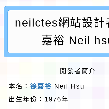
及師生本土語及新住民
115年食農教育專業人
neilctes網站設
實施要點各1份
程
函轉國家通訊傳播委員會
鎮韌性（防空）演習－
嘉裕 Neil hs
「115年金融知識線上
速演練執行計畫」
法」
本校115學年度第1學
第3次招考代課鐘點教
檢送「桃園市115學年
開發者簡介
告(不再辦理後續甄選)
賽實施要點」1份
本市「115學年度學生
本名：
徐嘉裕
Neil Hsu
程安排一案
「桃園市補助參觀特色
出生年份：1976年