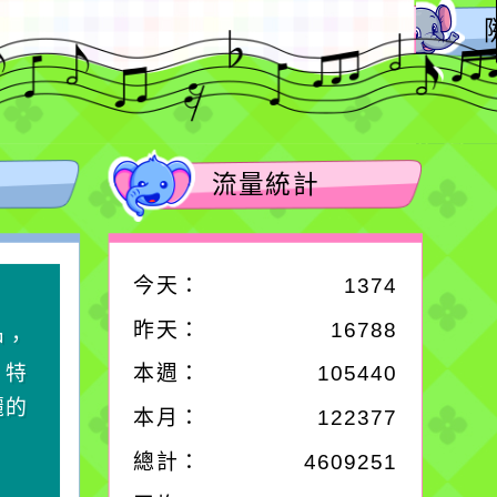
流量統計
今天：
1374
作者：網路小語
昨天：
16788
中，
一杯清水因滴入一滴污
，特
水而變污濁，一杯污水
本週：
105440
麗的
卻不會因一滴清水的存
本月：
122377
在而變清澈。
總計：
4609251