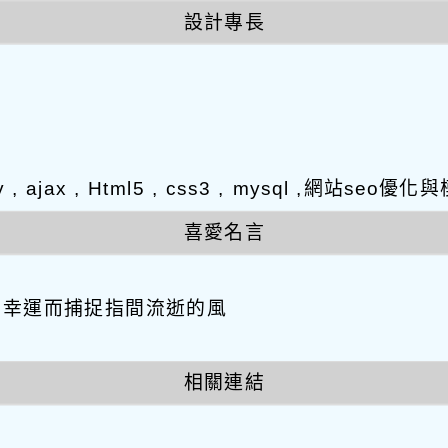
設計專長
y , ajax , Html5 , css3 , mysql ,網站s
喜愛名言
因幸運而捕捉指間流逝的風
相關連結