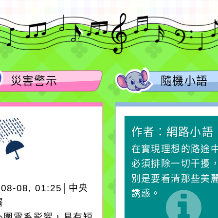
災害警示
隨機小語
作者：網路小語
作者：網路小語
生活是一面鏡子。你對
在實現理想的路途
它笑，它就對你笑；你
必須排除一切干擾
對它哭，它也對你哭。
別是要看清那些美
-08-08, 01:25│中央
誘惑。
署
外圍雲系影響，易有短