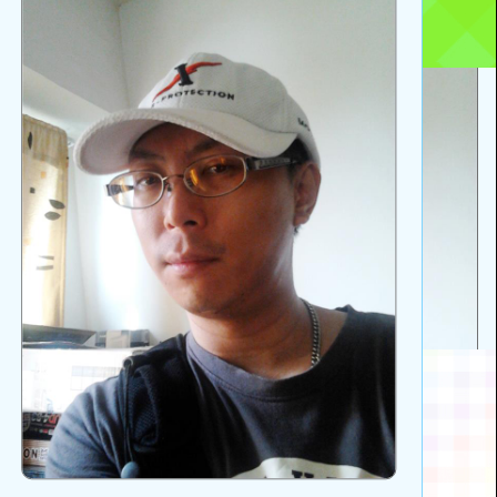
上
方
區
塊