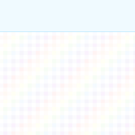
gle、Firefox、Vivaldi、Opera
支援行
 2.5.11
網站語系：zh-TW
eil網站設計工坊
徐嘉裕 Neil hsu