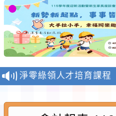
教育部校安中心白海豚
報
淨零綠領人才培育課程
檢送桃園市115學年度
及師生本土語及新住民
115年食農教育專業人