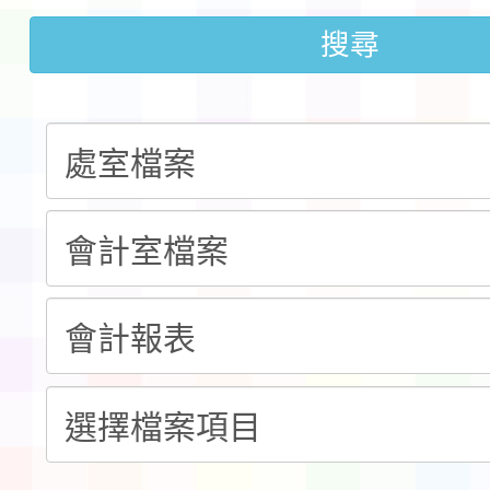
檢送桃園市115學年度
搜尋
及師生本土語及新住民
115年食農教育專業人
實施要點各1份
程
函轉國家通訊傳播委員會
鎮韌性（防空）演習－
「115年金融知識線上
速演練執行計畫」
法」
本校115學年度第1學
第3次招考代課鐘點教
檢送「桃園市115學年
告(不再辦理後續甄選)
賽實施要點」1份
本市「115學年度學生