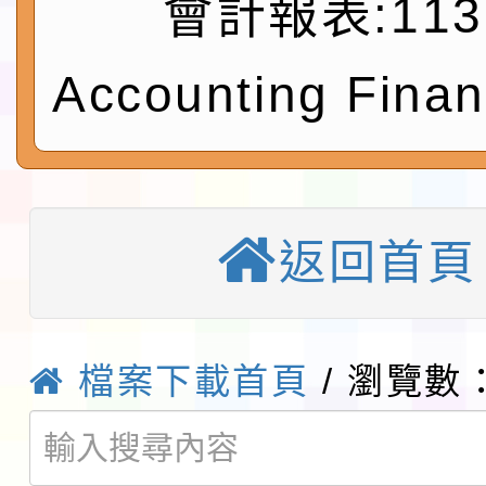
實施要點各1份
會計報表:113
程
函轉國家通訊傳播委員會
鎮韌性（防空）演習－
「115年金融知識線上
Accounting Finan
速演練執行計畫」
法」
本校115學年度第1學
第3次招考代課鐘點教
檢送「桃園市115學年
返回首頁
告(不再辦理後續甄選)
賽實施要點」1份
本市「115學年度學生
程安排一案
「桃園市補助參觀特色
檔案下載首頁
/ 瀏覽數：
展演活動實施計畫」11
教育部校安中心白海豚
請一案
報
淨零綠領人才培育課程