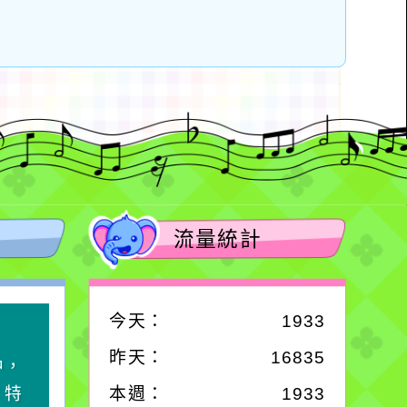
流量統計
今天：
1933
作者：網路小語
昨天：
16835
中，
生活是一面鏡子。你對
，特
它笑，它就對你笑；你
本週：
1933