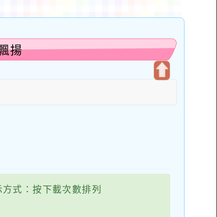
飄揚
開
啟
上
方
區
塊
示方式：按下載次數排列