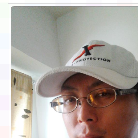
告(不再辦理後續甄選)
賽實施要點」1份
本市「115學年度學生
程安排一案
「桃園市補助參觀特色
展演活動實施計畫」11
請一案