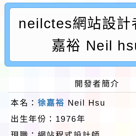
及師生本土語及新住民
115年食農教育專業人
neilctes網站設
實施要點各1份
程
函轉國家通訊傳播委員會
鎮韌性（防空）演習－
嘉裕 Neil hs
「115年金融知識線上
速演練執行計畫」
法」
本校115學年度第1學
第3次招考代課鐘點教
檢送「桃園市115學年
開發者簡介
告(不再辦理後續甄選)
賽實施要點」1份
本市「115學年度學生
本名：
徐嘉裕
Neil Hsu
程安排一案
「桃園市補助參觀特色
出生年份：1976年
展演活動實施計畫」11
教育部校安中心白海豚
現職：網站程式設計師