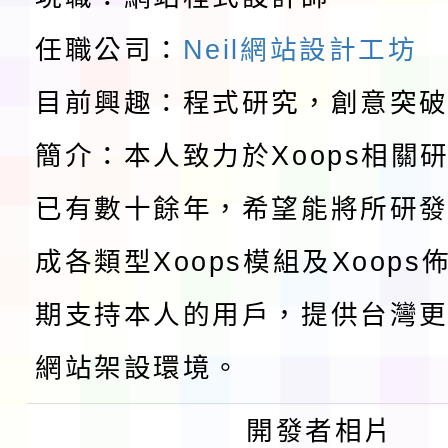
請一案
任職公司：
Neil網站設計工坊
報
淨零綠領人才培育課程
目前興趣：程式研究，創意突
檢送桃園市115學年度
簡介：本人致力於Xoops相關
及師生本土語及新住民
115年食農教育專業人
已有數十餘年，希望能將所研
實施要點各1份
程
函轉國家通訊傳播委員會
成各類型Xoops模組及Xoop
鎮韌性（防空）演習－
「115年金融知識線上
期支持本人的用戶，提供台灣更
速演練執行計畫」
法」
本校115學年度第1學
網站架設環境。
第3次招考代課鐘點教
檢送「桃園市115學年
開發者相片