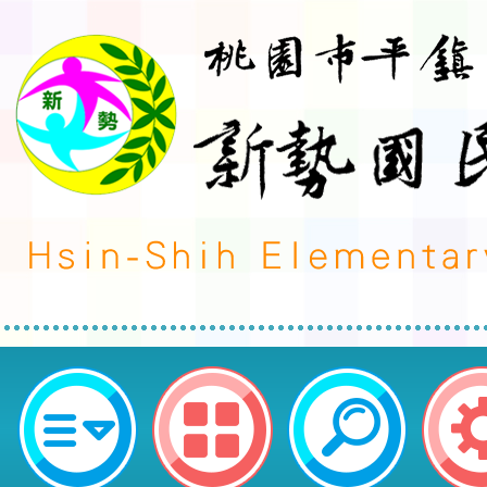
榮譽事蹟:藝文競賽-發布單位:幼兒