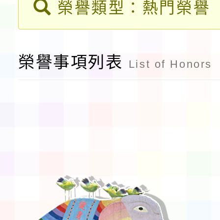
告(不再辦理後續甄選)
榮譽類型：熱門榮譽
賽實施要點」1份
本市「115學年度學生
程安排一案
「桃園市補助參觀特色
榮譽事項列表
List of Honors
展演活動實施計畫」11
請一案