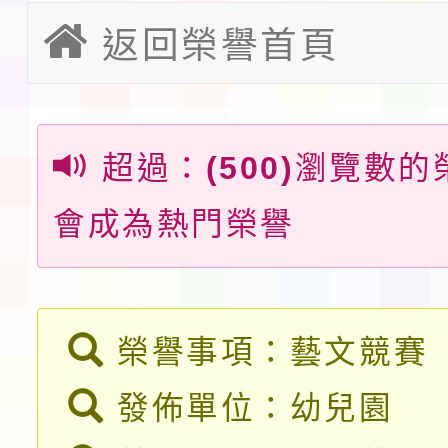
返回榮譽首頁
請一案
報
淨零綠領人才培育課程
檢送桃園市115學年度
及師生本土語及新住民
超過：
(500)
瀏覽數的
115年食農教育專業人
實施要點各1份
會成為熱門榮譽
程
函轉國家通訊傳播委員會
鎮韌性（防空）演習－
「115年金融知識線上
速演練執行計畫」
法」
本校115學年度第1學
榮譽事項：藝文競賽
第3次招考代課鐘點教
發佈單位：幼兒園
檢送「桃園市115學年