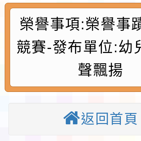
及師生本土語及新住民
115年食農教育專業人
榮譽事項:榮譽事
實施要點各1份
程
函轉國家通訊傳播委員會
鎮韌性（防空）演習－
「115年金融知識線上
競賽-發布單位:幼
速演練執行計畫」
法」
本校115學年度第1學
聲飄揚
第3次招考代課鐘點教
檢送「桃園市115學年
告(不再辦理後續甄選)
賽實施要點」1份
本市「115學年度學生
返回首頁
程安排一案
「桃園市補助參觀特色
展演活動實施計畫」11
教育部校安中心白海豚