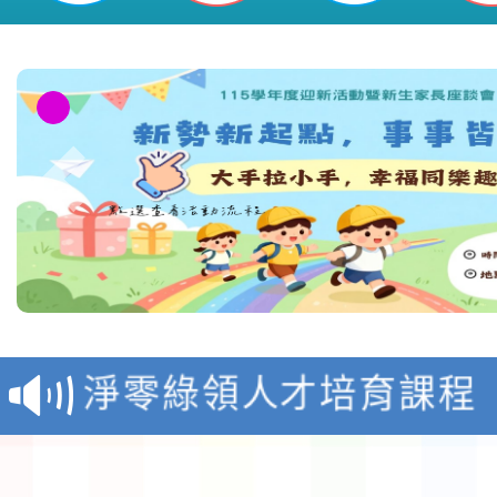
教育部校安中心白海豚
報
淨零綠領人才培育課程
檢送桃園市115學年度