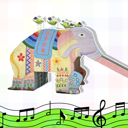
域)，申請變更地點
會活動流程表
函轉桃園市童軍會辦理桃
童軍小隊長訓練營活動