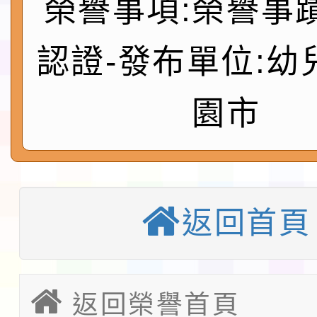
榮譽事項:榮譽事
請一案
026 ART TAIPEI
本校115學年度第1學
會」之「藝術教育日」
第2次招考代課鐘點教
115 年度兒童課後照顧
認證-發布單位:幼
告(採1次公告分次招考)
0 小時業訓練課程
轉知本市體育總會划船
園市
「115年桃園市運動會
「114-115年度COVI
錦標賽」海洋艇及SUP
計畫」公費接種對象擴
115學年度迎新活動暨
域)，申請變更地點
返回首頁
會活動流程表
函轉桃園市童軍會辦理桃
童軍小隊長訓練營活動
檢送「桃園市115學年
返回榮譽首頁
賽實施要點」1份
本市「115學年度學生