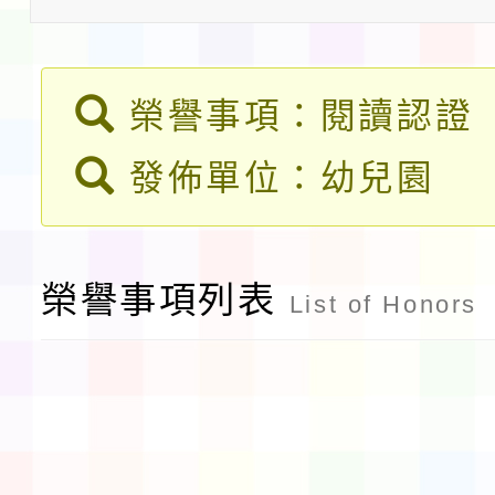
程安排一案
「桃園市補助參觀特色
展演活動實施計畫」11
榮譽事項：閱讀認證
社團法人中華民國畫廊
請一案
發佈單位：幼兒園
026 ART TAIPEI
本校115學年度第1學
會」之「藝術教育日」
第2次招考代課鐘點教
115 年度兒童課後照顧
榮譽事項列表
告(採1次公告分次招考)
List of Honors
0 小時業訓練課程
轉知本市體育總會划船
「115年桃園市運動會
「114-115年度COVI
錦標賽」海洋艇及SUP
計畫」公費接種對象擴
115學年度迎新活動暨