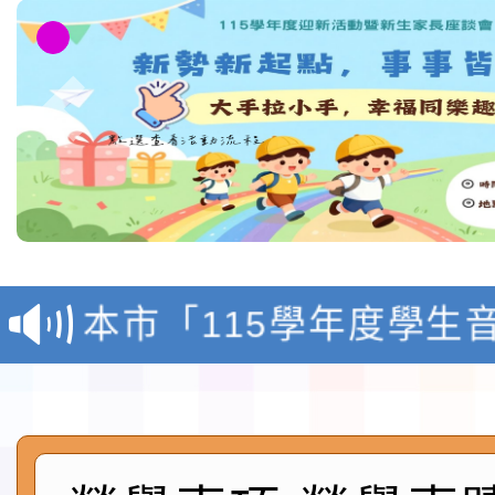
檢送「桃園市115學年
賽實施要點」1份
本市「115學年度學生
程安排一案
「桃園市補助參觀特色
展演活動實施計畫」11
社團法人中華民國畫廊