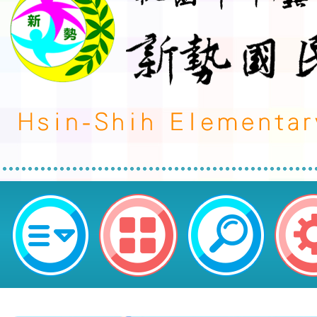
榮譽事蹟:閱讀認證-發布單位:幼兒