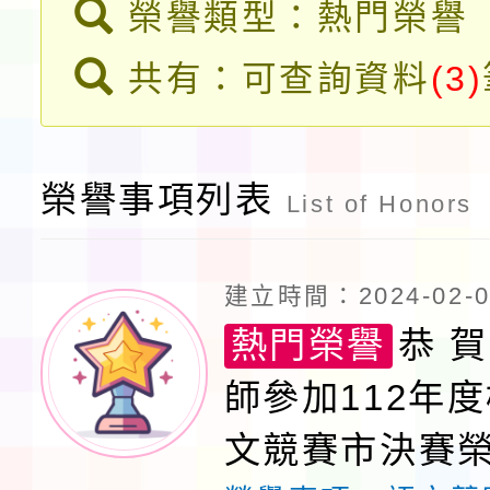
榮譽類型：熱門榮譽
告(採1次公告分次招考)
0 小時業訓練課程
轉知本市體育總會划船
共有：可查詢資料
(3)
「115年桃園市運動會
「114-115年度COVI
錦標賽」海洋艇及SUP
計畫」公費接種對象擴
榮譽事項列表
List of Honors
域)，申請變更地點
建立時間：2024-02-06
熱門榮譽
恭 賀
師參加112年
文競賽市決賽