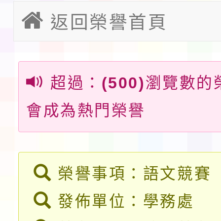
「115年金融知識線上
返回榮譽首頁
域)，申請變更地點
法」
本校115學年度第1學
第3次招考代課鐘點教
檢送「桃園市115學年
超過：
(500)
瀏覽數的
告(不再辦理後續甄選)
賽實施要點」1份
本市「115學年度學生
會成為熱門榮譽
程安排一案
「桃園市補助參觀特色
展演活動實施計畫」11
社團法人中華民國畫廊
榮譽事項：語文競賽
請一案
026 ART TAIPEI
本校115學年度第1學
發佈單位：學務處
會」之「藝術教育日」
第2次招考代課鐘點教
115 年度兒童課後照顧