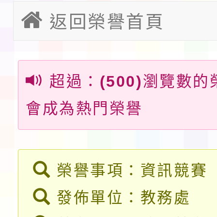
教育部校安中心白海豚
返回榮譽首頁
請一案
報
淨零綠領人才培育課程
檢送桃園市115學年度
超過：
(500)
瀏覽數的
及師生本土語及新住民
115年食農教育專業人
會成為熱門榮譽
實施要點各1份
程
函轉國家通訊傳播委員會
鎮韌性（防空）演習－
「115年金融知識線上
速演練執行計畫」
榮譽事項：資訊競賽
法」
本校115學年度第1學
發佈單位：教務處
第3次招考代課鐘點教
檢送「桃園市115學年