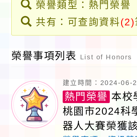
榮譽類型：熱門榮譽
告(不再辦理後續甄選)
賽實施要點」1份
本市「115學年度學生
共有：可查詢資料
(2)
程安排一案
「桃園市補助參觀特色
展演活動實施計畫」11
榮譽事項列表
List of Honors
請一案
建立時間：2024-06-24
熱門榮譽
本校
桃園市2024
器人大賽榮獲