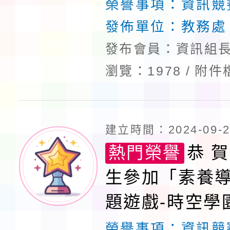
榮譽事項：
資訊競
發佈單位：
教務處
發布會員：資訊組長
瀏覽：1978
附件
建立時間：2024-09-25
熱門榮譽
恭 賀
生參加「素養
題遊戲-時空學
雄榜積分賽」
榮譽事項：
資訊競