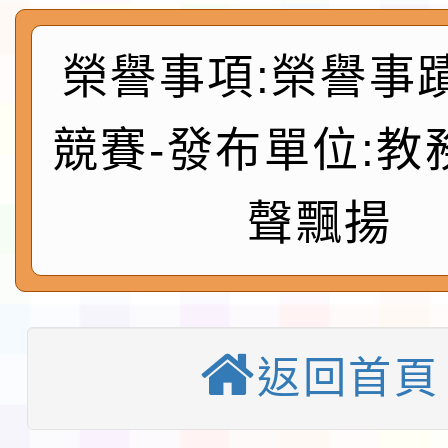
及師生本土語及新住民
115年食農教育專業人
榮譽事項:榮譽事
實施要點各1份
程
函轉國家通訊傳播委員會
競賽-發布單位:教
鎮韌性（防空）演習－
「115年金融知識線上
速演練執行計畫」
法」
本校115學年度第1學
聲飄揚
第3次招考代課鐘點教
檢送「桃園市115學年
告(不再辦理後續甄選)
賽實施要點」1份
本市「115學年度學生
返回首頁
程安排一案
「桃園市補助參觀特色
展演活動實施計畫」11