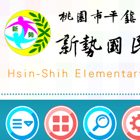
榮譽事蹟:資訊競賽-發布單位:教務