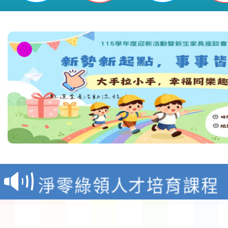
教育部校安中心白海豚
報
淨零綠領人才培育課程
檢送桃園市115學年度