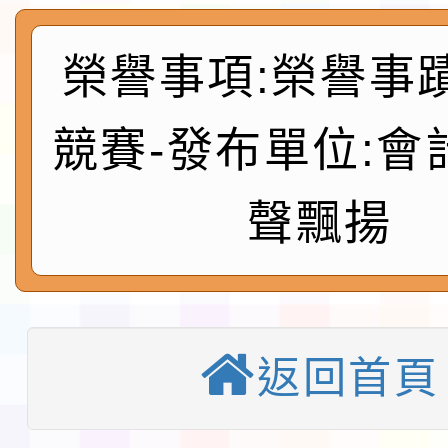
實施要點各1份
程
函轉國家通訊傳播委員會
榮譽事項:榮譽事
鎮韌性（防空）演習－
「115年金融知識線上
速演練執行計畫」
法」
本校115學年度第1學
競賽-發布單位:會
第3次招考代課鐘點教
檢送「桃園市115學年
聲飄揚
告(不再辦理後續甄選)
賽實施要點」1份
本市「115學年度學生
程安排一案
「桃園市補助參觀特色
返回首頁
展演活動實施計畫」11
社團法人中華民國畫廊
請一案
026 ART TAIPEI
淨零綠領人才培育課程