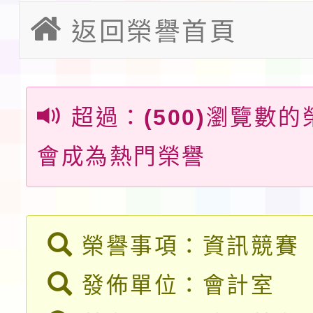
會」之「藝術教育日」
返回榮譽首頁
檢送桃園市115學年度
及師生本土語及新住民
115年食農教育專業人
實施要點各1份
程
超過：
(500)
瀏覽數的
函轉國家通訊傳播委員會
會成為熱門榮譽
鎮韌性（防空）演習－
「115年金融知識線上
速演練執行計畫」
法」
本校115學年度第1學
第3次招考代課鐘點教
檢送「桃園市115學年
榮譽事項：資訊競賽
告(不再辦理後續甄選)
賽實施要點」1份
發佈單位：會計室
本市「115學年度學生