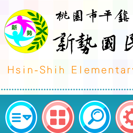
榮譽事蹟:資訊競賽-發布單位:會計