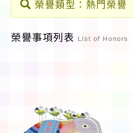
榮譽類型：熱門榮譽
程安排一案
「桃園市補助參觀特色
展演活動實施計畫」11
社團法人中華民國畫廊
榮譽事項列表
請一案
List of Honors
026 ART TAIPEI
會」之「藝術教育日」