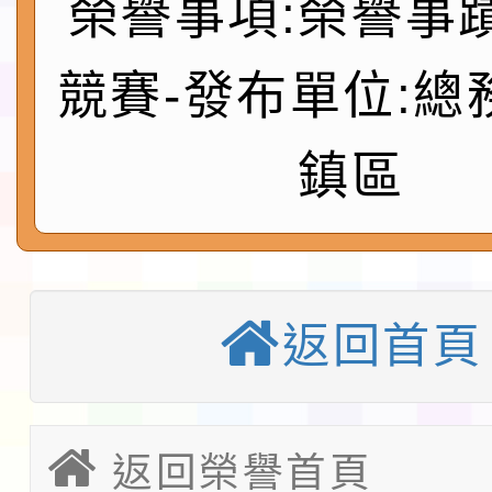
榮譽事項:榮譽事
展演活動實施計畫」11
社團法人中華民國畫廊
請一案
026 ART TAIPEI
競賽-發布單位:總
本校115學年度第1學
會」之「藝術教育日」
第2次招考代課鐘點教
115 年度兒童課後照顧
鎮區
告(採1次公告分次招考)
0 小時業訓練課程
轉知本市體育總會划船
「115年桃園市運動會
「114-115年度COVI
返回首頁
錦標賽」海洋艇及SUP
計畫」公費接種對象擴
115學年度迎新活動暨
域)，申請變更地點
會活動流程表
本校115學年度第1學
返回榮譽首頁
第3次招考代課鐘點教
檢送「桃園市115學年