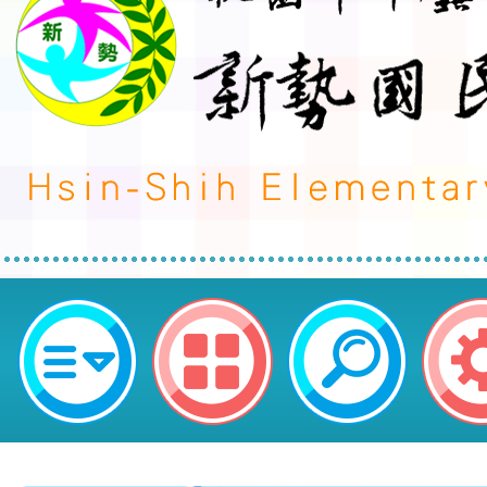
榮譽事蹟:藝文競賽-發布單位:總務