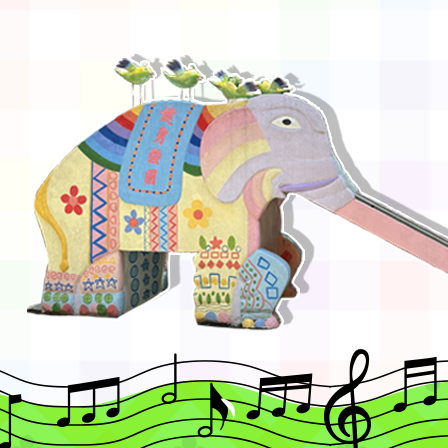
錦標賽」海洋艇及SUP
計畫」公費接種對象擴
115學年度迎新活動暨
域)，申請變更地點
會活動流程表