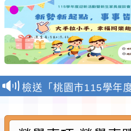
本校115學年度第1學
第3次招考代課鐘點教
檢送「桃園市115學年
告(不再辦理後續甄選)
賽實施要點」1份
本市「115學年度學生
程安排一案
「桃園市補助參觀特色