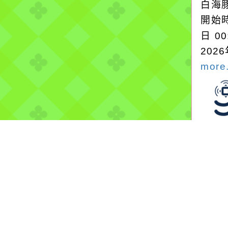
白海
開始時
日 0
2026
more.
淹水
2026
署
08/0
上路3
路35
警戒