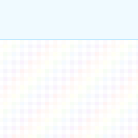
gle、Firefox、Vivaldi、Opera
支援行
 2.5.11
網站語系：zh-TW
eil網站設計工坊
徐嘉裕 Neil hsu