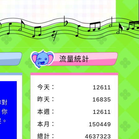
流量統計
今天：
12611
作者：網路小語
昨天：
16835
你對
一杯清水因滴入一滴污
；你
水而變污濁，一杯污水
本週：
12611
哭。
卻不會因一滴清水的存
本月：
150449
在而變清澈。
總計：
4637323