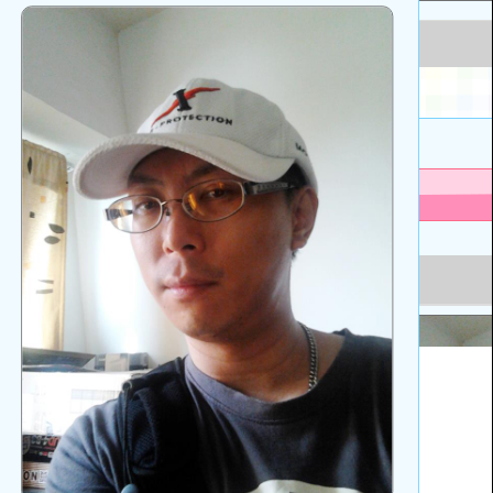
啟
上
方
區
塊