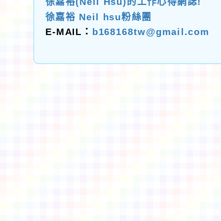
徐嘉裕(Neil Hsu)的工作心得網誌!
徐嘉裕 Neil hsu粉絲團
E-MAIL：
b168168tw@gmail.com
佈景版本：
neilctes
適用瀏覽器：Edge、Goo
Xoops版本：
XOOPS
Xoops
網站設計
：
N
Xoops網站設計者：