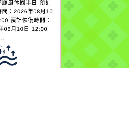
豚颱風休園半日 預計
間：2026年08月10
0:00 預計恢復時間：
年08月10日 12:00
..
感測
-08-09, 17:17│水利
9 07:35 水利署訊: 南
50巷-1 (感測器 南上
0巷-1測站)已達黃燈
，淹水深度已達10公