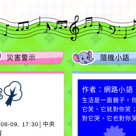
災害警示
隨機小語
作者：網路小語
作者：網路小語
在實現理想的路途中，
生活是一面鏡子。
必須排除一切干擾，特
它笑，它就對你笑
別是要看清那些美麗的
對它哭，它也對你
-08-09, 17:30│中央
誘惑。
署