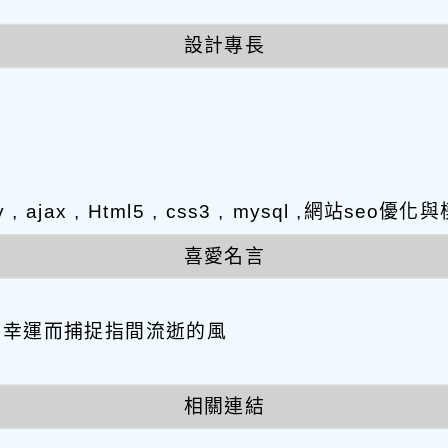
設計專長
y , ajax , Html5 , css3 , mysql ,網站s
喜愛名言
因幸運而捕捉指間流逝的風
相關連結