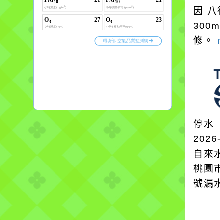
因 八
300
修。
停水
2026
自來
桃園
號漏