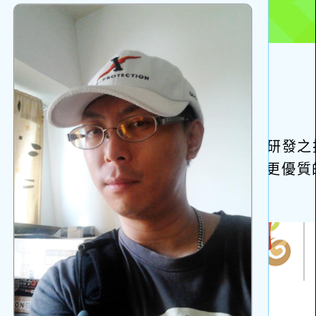
啟
上
方
區
塊