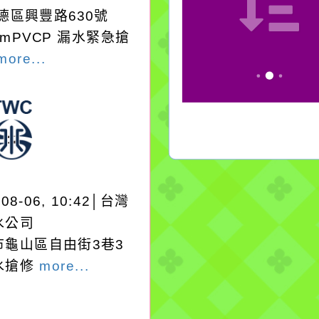
德區興豐路630號
mmPVCP 漏水緊急搶
more...
-08-06, 10:42│台灣
水公司
市龜山區自由街3巷3
水搶修
more...