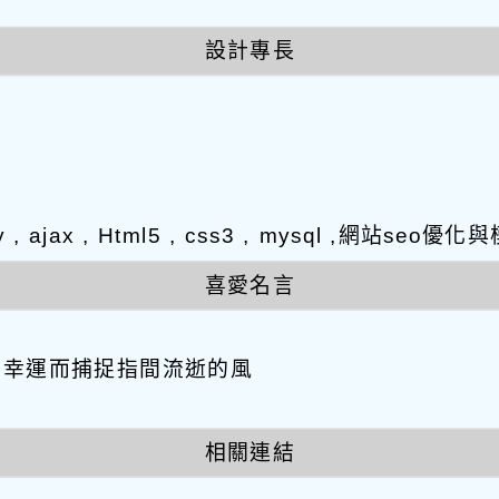
設計專長
y , ajax , Html5 , css3 , mysql ,網站s
喜愛名言
因幸運而捕捉指間流逝的風
相關連結