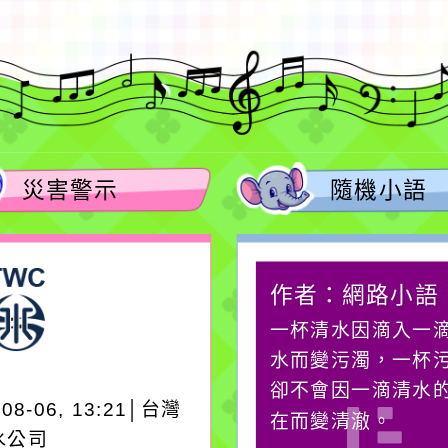
災害警示
隨機小語
作者：網路小語
作者：網路小語
生活是一面鏡子。你對
一杯清水因滴入一
它笑，它就對你笑；你
水而變污濁，一杯
對它哭，它也對你哭。
卻不會因一滴清水
-08-06, 13:21│台灣
在而變清澈。
水公司