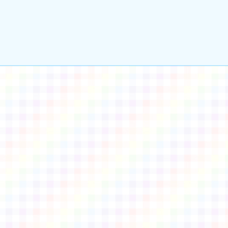
gle、Firefox、Vivaldi、Opera
支援行
 2.5.11
網站語系：zh-TW
eil網站設計工坊
徐嘉裕 Neil hsu