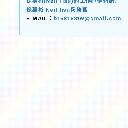
徐嘉裕(Neil Hsu)的工作心得網誌!
徐嘉裕 Neil hsu粉絲團
E-MAIL：
b168168tw@gmail.com
佈景版本：
neilctes
適用瀏覽器：Edge、Goo
Xoops版本：
XOOPS
Xoops
網站設計
：
N
Xoops網站設計者：