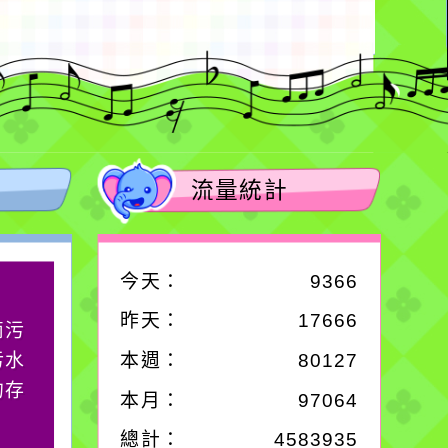
流量統計
今天：
9366
作者：網路小語
昨天：
17666
滴污
在實現理想的路途中，
污水
必須排除一切干擾，特
本週：
80127
的存
別是要看清那些美麗的
本月：
97064
誘惑。
總計：
4583935