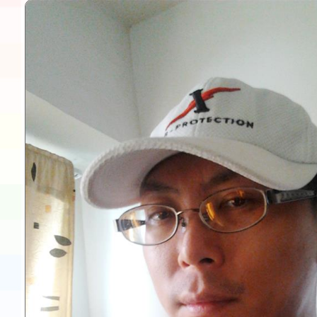
本市「115學年度學生
程安排一案
「桃園市補助參觀特色
展演活動實施計畫」11
請一案