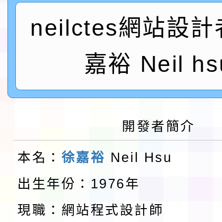
neilctes網站設
實施要點各1份
程
函轉國家通訊傳播委員會
鎮韌性（防空）演習－
「115年金融知識線上
嘉裕 Neil hs
速演練執行計畫」
法」
本校115學年度第1學
第3次招考代課鐘點教
檢送「桃園市115學年
開發者簡介
告(不再辦理後續甄選)
賽實施要點」1份
本市「115學年度學生
本名：
徐嘉裕
Neil Hsu
程安排一案
「桃園市補助參觀特色
出生年份：1976年
展演活動實施計畫」11
教育部校安中心白海豚
現職：網站程式設計師