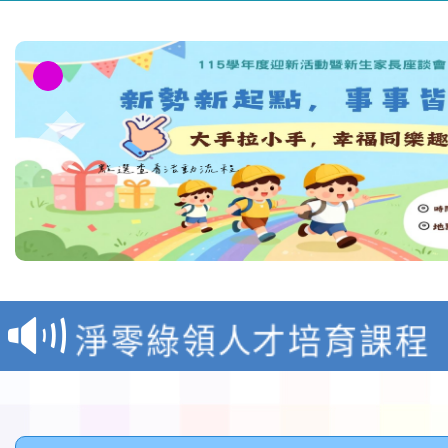
教育部校安中心白海豚
報
淨零綠領人才培育課程
檢送桃園市115學年度
及師生本土語及新住民
115年食農教育專業人