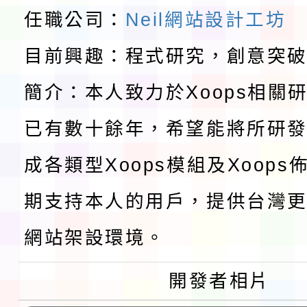
請一案
報
淨零綠領人才培育課程
任職公司：
Neil網站設計工坊
目前興趣：程式研究，創意突
檢送桃園市115學年度
簡介：本人致力於Xoops相關
及師生本土語及新住民
115年食農教育專業人
已有數十餘年，希望能將所研
實施要點各1份
程
函轉國家通訊傳播委員會
成各類型Xoops模組及Xoop
鎮韌性（防空）演習－
「115年金融知識線上
期支持本人的用戶，提供台灣更
速演練執行計畫」
法」
本校115學年度第1學
網站架設環境。
第3次招考代課鐘點教
檢送「桃園市115學年
開發者相片
告(不再辦理後續甄選)
賽實施要點」1份