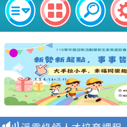
教育部校安中心白海豚
報
淨零綠領人才培育課程