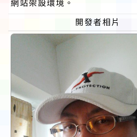
網站架設環境。
第3次招考代課鐘點教
檢送「桃園市115學年
開發者相片
告(不再辦理後續甄選)
賽實施要點」1份
本市「115學年度學生
程安排一案
「桃園市補助參觀特色
展演活動實施計畫」11
請一案