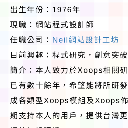
程安排一案
「桃園市補助參觀特色
出生年份：1976年
展演活動實施計畫」11
教育部校安中心白海豚
現職：網站程式設計師
請一案
報
任職公司：
Neil網站設計工坊
淨零綠領人才培育課程
目前興趣：程式研究，創意突
檢送桃園市115學年度
簡介：本人致力於Xoops相關
及師生本土語及新住民
115年食農教育專業人
已有數十餘年，希望能將所研
實施要點各1份
程
函轉國家通訊傳播委員會
成各類型Xoops模組及Xoop
鎮韌性（防空）演習－
「115年金融知識線上
期支持本人的用戶，提供台灣更
速演練執行計畫」
法」
本校115學年度第1學