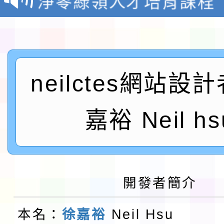
檢送桃園市115學年度
及師生本土語及新住民
115年食農教育專業人
neilctes網站設
實施要點各1份
程
函轉國家通訊傳播委員會
鎮韌性（防空）演習－
「115年金融知識線上
嘉裕 Neil hs
速演練執行計畫」
法」
本校115學年度第1學
第3次招考代課鐘點教
檢送「桃園市115學年
開發者簡介
告(不再辦理後續甄選)
賽實施要點」1份
本市「115學年度學生
本名：
徐嘉裕
Neil Hsu