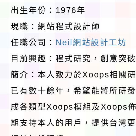
程安排一案
「桃園市補助參觀特色
出生年份：1976年
展演活動實施計畫」11
教育部校安中心白海豚
現職：網站程式設計師
請一案
報
淨零綠領人才培育課程
任職公司：
Neil網站設計工坊
檢送桃園市115學年度
目前興趣：程式研究，創意突
簡介：本人致力於Xoops相關
及師生本土語及新住民
115年食農教育專業人
已有數十餘年，希望能將所研
實施要點各1份
程
函轉國家通訊傳播委員會
成各類型Xoops模組及Xoop
鎮韌性（防空）演習－
「115年金融知識線上
期支持本人的用戶，提供台灣更
速演練執行計畫」
法」
本校115學年度第1學