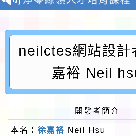
檢送桃園市115學年度
及師生本土語及新住民
115年食農教育專業人
實施要點各1份
程
neilctes網站設
函轉國家通訊傳播委員會
鎮韌性（防空）演習－
「115年金融知識線上
嘉裕 Neil hs
速演練執行計畫」
法」
本校115學年度第1學
第3次招考代課鐘點教
檢送「桃園市115學年
開發者簡介
告(不再辦理後續甄選)
賽實施要點」1份
本市「115學年度學生
本名：
徐嘉裕
Neil Hsu