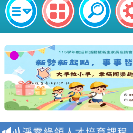
教育部校安中心白海豚
報
淨零綠領人才培育課程