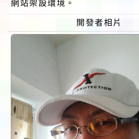
網站架設環境。
第3次招考代課鐘點教
檢送「桃園市115學年
開發者相片
告(不再辦理後續甄選)
賽實施要點」1份
本市「115學年度學生
程安排一案
「桃園市補助參觀特色
展演活動實施計畫」11
請一案