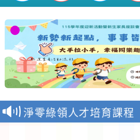
教育部校安中心白海豚
報
淨零綠領人才培育課程
檢送桃園市115學年度