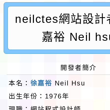
及師生本土語及新住民
115年食農教育專業人
neilctes網站設
實施要點各1份
程
函轉國家通訊傳播委員會
鎮韌性（防空）演習－
「115年金融知識線上
嘉裕 Neil hs
速演練執行計畫」
法」
本校115學年度第1學
第3次招考代課鐘點教
檢送「桃園市115學年
開發者簡介
告(不再辦理後續甄選)
賽實施要點」1份
本市「115學年度學生
本名：
徐嘉裕
Neil Hsu
程安排一案
「桃園市補助參觀特色
出生年份：1976年
展演活動實施計畫」11
教育部校安中心白海豚
現職：網站程式設計師