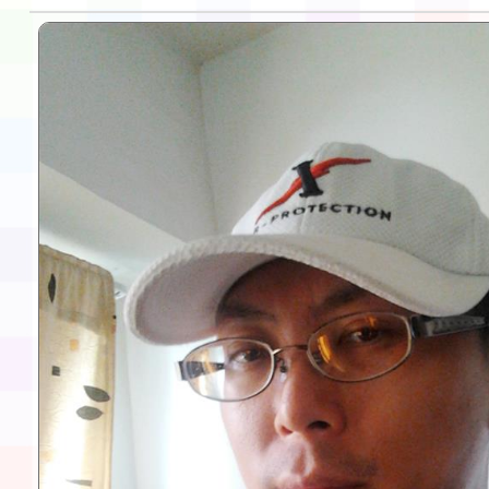
告(不再辦理後續甄選)
賽實施要點」1份
本市「115學年度學生
程安排一案
「桃園市補助參觀特色
展演活動實施計畫」11
請一案