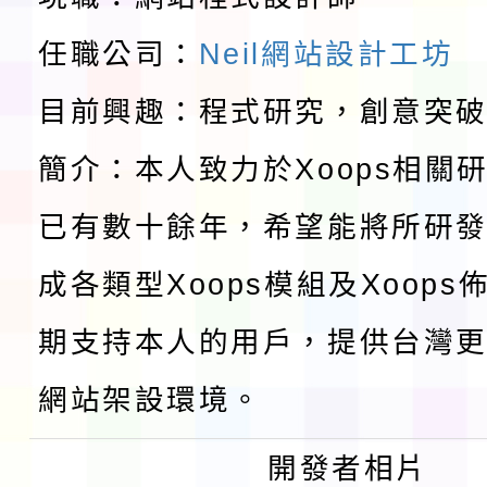
請一案
報
淨零綠領人才培育課程
任職公司：
Neil網站設計工坊
目前興趣：程式研究，創意突
檢送桃園市115學年度
簡介：本人致力於Xoops相關
及師生本土語及新住民
115年食農教育專業人
已有數十餘年，希望能將所研
實施要點各1份
程
函轉國家通訊傳播委員會
成各類型Xoops模組及Xoop
鎮韌性（防空）演習－
「115年金融知識線上
期支持本人的用戶，提供台灣更
速演練執行計畫」
法」
本校115學年度第1學
網站架設環境。
第3次招考代課鐘點教
檢送「桃園市115學年
開發者相片