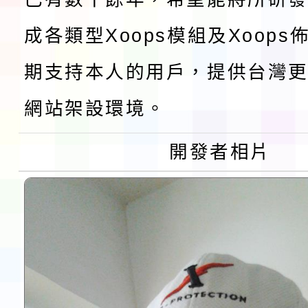
展演活動實施計畫」11
社團法人中華民國畫廊
成各類型Xoops模組及Xoop
請一案
026 ART TAIPEI
本校115學年度第1學
期支持本人的用戶，提供台灣更
會」之「藝術教育日」
第2次招考代課鐘點教
115 年度兒童課後照顧
網站架設環境。
告(採1次公告分次招考)
0 小時業訓練課程
轉知本市體育總會划船
開發者相片
「115年桃園市運動會
「114-115年度COVI
錦標賽」海洋艇及SUP
計畫」公費接種對象擴
115學年度迎新活動暨
域)，申請變更地點
會活動流程表