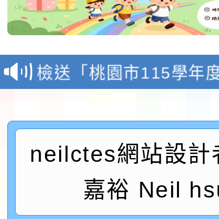
本校115學年度第1學
第3次招考代課鐘點教
檢送「桃園市115學年
告(不再辦理後續甄選)
賽實施要點」1份
本市「115學年度學生
程安排一案
「桃園市補助參觀特色
neilctes網站設
展演活動實施計畫」11
社團法人中華民國畫廊
請一案
026 ART TAIPEI
本校115學年度第1學
嘉裕 Neil hs
會」之「藝術教育日」
第2次招考代課鐘點教
115 年度兒童課後照顧