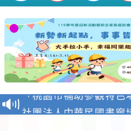
檢送「桃園市115學年
賽實施要點」1份
本市「115學年度學生
程安排一案
「桃園市補助參觀特色
展演活動實施計畫」11
社團法人中華民國畫廊
請一案
026 ART TAIPEI
本校115學年度第1學