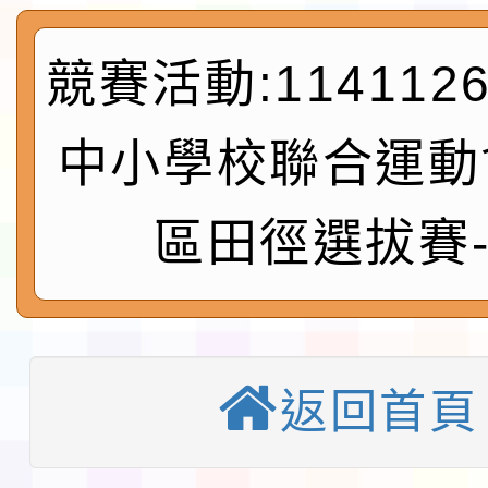
會」之「藝術教育日」
第2次招考代課鐘點教
115 年度兒童課後照顧
競賽活動:11411
告(採1次公告分次招考)
0 小時業訓練課程
轉知本市體育總會划船
中小學校聯合運動
「115年桃園市運動會
「114-115年度COVI
區田徑選拔賽
錦標賽」海洋艇及SUP
計畫」公費接種對象擴
115學年度迎新活動暨
域)，申請變更地點
會活動流程表
函轉桃園市童軍會辦理桃
童軍小隊長訓練營活動
檢送「桃園市115學年
返回首頁
賽實施要點」1份
本市「115學年度學生