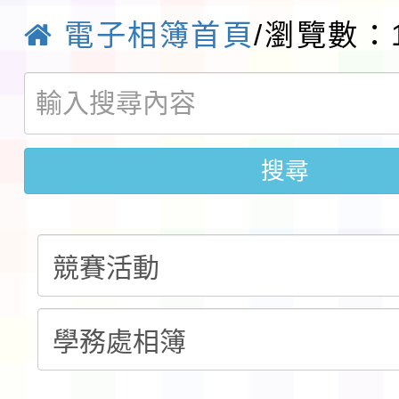
程安排一案
「桃園市補助參觀特色
電子相簿首頁
/瀏覽數：1
展演活動實施計畫」11
社團法人中華民國畫廊
請一案
026 ART TAIPEI
本校115學年度第1學
會」之「藝術教育日」
第2次招考代課鐘點教
搜尋
115 年度兒童課後照顧
告(採1次公告分次招考)
0 小時業訓練課程
轉知本市體育總會划船
「115年桃園市運動會
「114-115年度COVI
錦標賽」海洋艇及SUP
計畫」公費接種對象擴
115學年度迎新活動暨
域)，申請變更地點
會活動流程表
函轉桃園市童軍會辦理桃