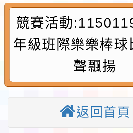
及師生本土語及新住民
115年食農教育專業人
競賽活動:115011
實施要點各1份
程
函轉國家通訊傳播委員會
鎮韌性（防空）演習－
「115年金融知識線上
年級班際樂樂棒球
速演練執行計畫」
法」
本校115學年度第1學
聲飄揚
第3次招考代課鐘點教
檢送「桃園市115學年
告(不再辦理後續甄選)
賽實施要點」1份
本市「115學年度學生
返回首頁
程安排一案
「桃園市補助參觀特色
展演活動實施計畫」11
教育部校安中心白海豚