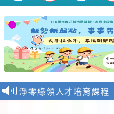
教育部校安中心白海豚
報
淨零綠領人才培育課程
檢送桃園市115學年度