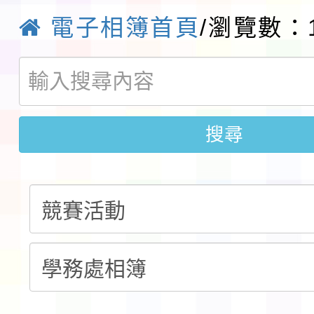
電子相簿首頁
/瀏覽數：1
請一案
報
淨零綠領人才培育課程
檢送桃園市115學年度
及師生本土語及新住民
115年食農教育專業人
搜尋
實施要點各1份
程
函轉國家通訊傳播委員會
鎮韌性（防空）演習－
「115年金融知識線上
速演練執行計畫」
法」
本校115學年度第1學
第3次招考代課鐘點教
檢送「桃園市115學年