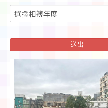
告(不再辦理後續甄選)
賽實施要點」1份
本市「115學年度學生
程安排一案
「桃園市補助參觀特色
展演活動實施計畫」11
送出
請一案