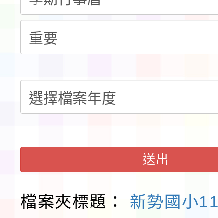
告(不再辦理後續甄選)
賽實施要點」1份
本市「115學年度學生
程安排一案
「桃園市補助參觀特色
展演活動實施計畫」11
請一案
送出
檔案夾標題：
新勢國小1