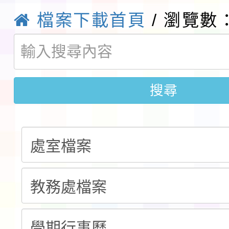
展演活動實施計畫」11
教育部校安中心白海豚
檔案下載首頁
/ 瀏覽數：
請一案
報
淨零綠領人才培育課程
檢送桃園市115學年度
搜尋
及師生本土語及新住民
115年食農教育專業人
實施要點各1份
程
函轉國家通訊傳播委員會
鎮韌性（防空）演習－
「115年金融知識線上
速演練執行計畫」
法」
本校115學年度第1學
第3次招考代課鐘點教
檢送「桃園市115學年