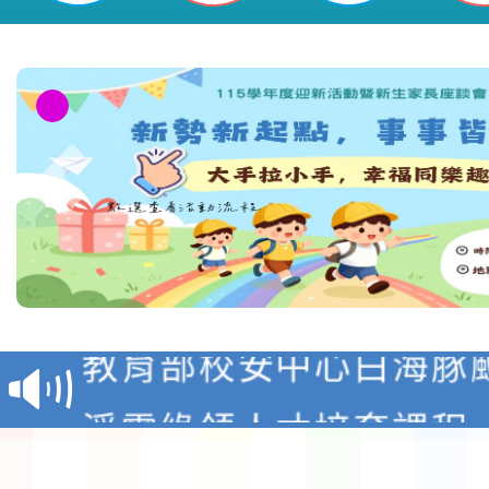
教育部校安中心白海豚
報
淨零綠領人才培育課程
檢送桃園市115學年度