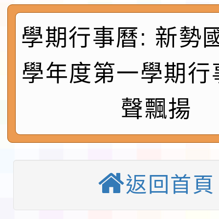
及師生本土語及新住民
115年食農教育專業人
學期行事曆: 新勢國
實施要點各1份
程
函轉國家通訊傳播委員會
學年度第一學期行
鎮韌性（防空）演習－
「115年金融知識線上
聲飄揚
速演練執行計畫」
法」
本校115學年度第1學
第3次招考代課鐘點教
檢送「桃園市115學年
告(不再辦理後續甄選)
賽實施要點」1份
本市「115學年度學生
返回首頁
程安排一案
「桃園市補助參觀特色