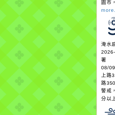
園市
more.
淹水
2026
署
08/0
上路3
路35
警戒
分以上。