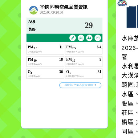
水庫
2026
署
水利
大漢溪
範圍
水區
股區
莊區
橋區
同區