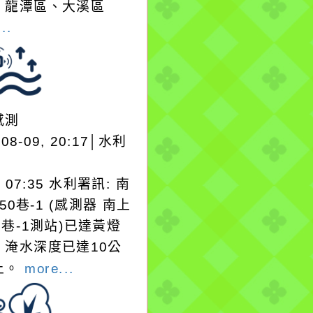
，龍潭區、大溪區
..
感測
-08-09, 20:17│水利
9 07:35 水利署訊: 南
50巷-1 (感測器 南上
0巷-1測站)已達黃燈
，淹水深度已達10公
​​​
more...