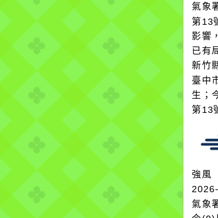
氣象
第1
影響，
已有
新竹
臺中
生；今
第13
強風
2026
氣象