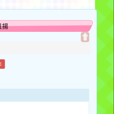
飄揚
開
啟
上
方
出
區
塊