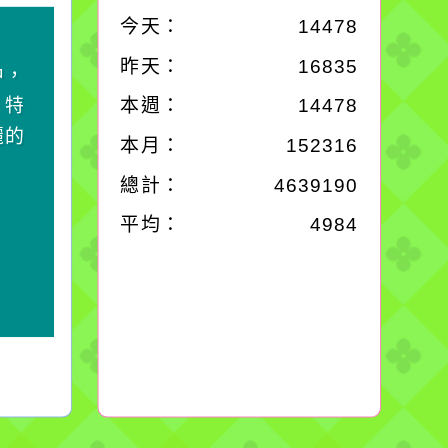
今天：
14478
作者：網路小語
昨天：
16835
中，
一杯清水因滴入一滴污
，特
水而變污濁，一杯污水
本週：
14478
麗的
卻不會因一滴清水的存
本月：
152316
在而變清澈。
總計：
4639190
平均：
4984