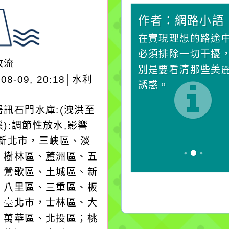
作者：網路小語
作者：網路小語
生活是一面鏡子。你對
在實現理想的路途
它笑，它就對你笑；你
必須排除一切干擾
放流
對它哭，它也對你哭。
別是要看清那些美
-08-09, 20:18│水利
誘惑。
署訊石門水庫:(洩洪至
):調節性放水,影響
:新北市，三峽區、淡
、樹林區、蘆洲區、五
、鶯歌區、土城區、新
、八里區、三重區、板
；臺北市，士林區、大
、萬華區、北投區；桃