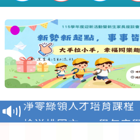
教育部校安中心白海豚
報
淨零綠領人才培育課程
檢送桃園市115學年度
及師生本土語及新住民
115年食農教育專業人