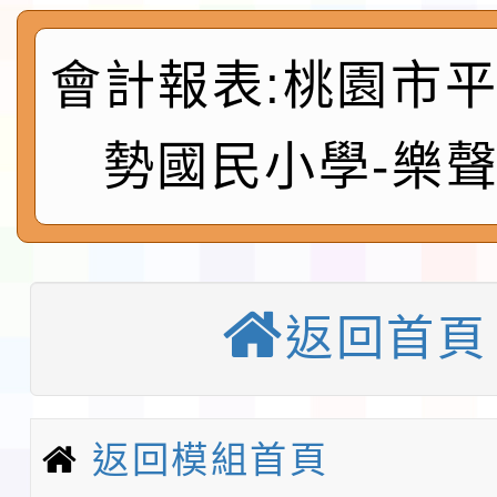
實施要點各1份
程
函轉國家通訊傳播委員會
會計報表:桃園市
鎮韌性（防空）演習－
「115年金融知識線上
勢國民小學-樂
速演練執行計畫」
法」
本校115學年度第1學
第3次招考代課鐘點教
檢送「桃園市115學年
告(不再辦理後續甄選)
賽實施要點」1份
本市「115學年度學生
返回首頁
程安排一案
「桃園市補助參觀特色
展演活動實施計畫」11
教育部校安中心白海豚
返回模組首頁