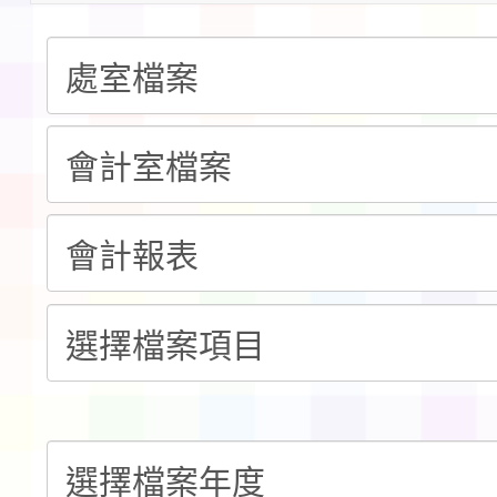
請一案
報
淨零綠領人才培育課程
檢送桃園市115學年度
及師生本土語及新住民
115年食農教育專業人
實施要點各1份
程
函轉國家通訊傳播委員會
鎮韌性（防空）演習－
「115年金融知識線上
速演練執行計畫」
法」
本校115學年度第1學
第3次招考代課鐘點教
檢送「桃園市115學年
告(不再辦理後續甄選)
賽實施要點」1份
本市「115學年度學生