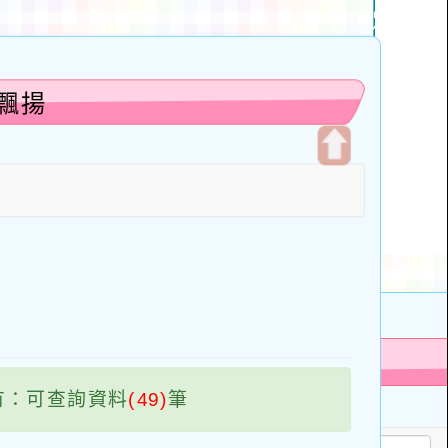
飄揚
開
啟
上
方
區
塊
有：可查詢資料
(49)
筆