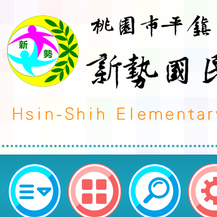
榮譽事蹟:科學競賽-發布單位:家長