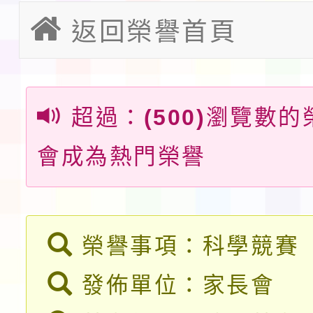
及師生本土語及新住民
轉知台灣武術協會檢送「
返回榮譽首頁
實施要點各1份
月29日中正盃決賽暨國
「抗生素聰明用，防疫
術精英錦標賽」
動」插畫徵件活動
淨零綠生活教案入校路
超過：
(500)
瀏覽數的
會
地景藝術節教師研習
會成為熱門榮譽
115年8月22日(星期六)
桃園市孔廟祈福系列活
「2026桃園藝術巡演
榮譽事項：科學競賽
開 智慧啟航」
轉知國立東華大學辦理
發佈單位：家長會
共學行動站」第二階段
教育部校安中心白海豚