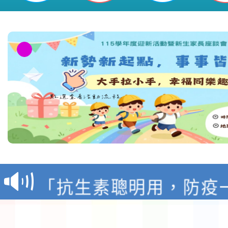
轉知台灣武術協會檢送「
月29日中正盃決賽暨國
「抗生素聰明用，防疫
術精英錦標賽」
動」插畫徵件活動
淨零綠生活教案入校路