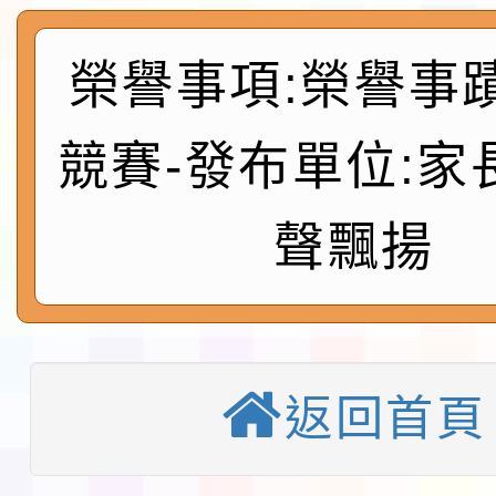
會
地景藝術節教師研習
榮譽事項:榮譽事
115年8月22日(星期六)
競賽-發布單位:家
桃園市孔廟祈福系列活
「2026桃園藝術巡演
開 智慧啟航」
轉知國立東華大學辦理
聲飄揚
共學行動站」第二階段
教育部校安中心白海豚
習海報及各區簡章
報
淨零綠領人才培育課程
返回首頁
檢送桃園市115學年度