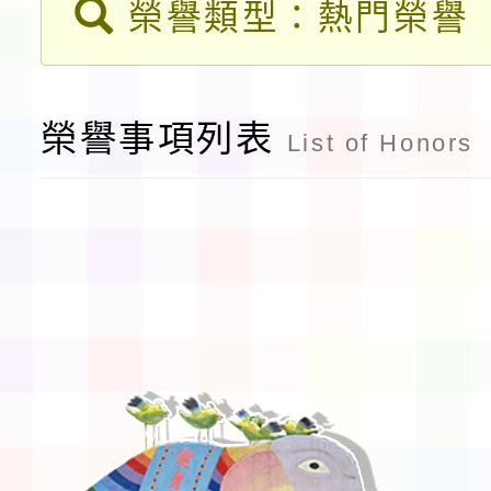
榮譽類型：熱門榮譽
習海報及各區簡章
報
淨零綠領人才培育課程
檢送桃園市115學年度
榮譽事項列表
List of Honors
及師生本土語及新住民
實施要點各1份