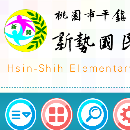
榮譽事蹟:科學競賽-發布單位:家長