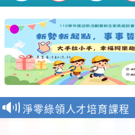
教育部校安中心白海豚
報
淨零綠領人才培育課程
檢送桃園市115學年度