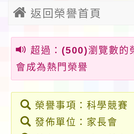
返回榮譽首頁
請一案
報
淨零綠領人才培育課程
檢送桃園市115學年度
超過：
(500)
瀏覽數的
及師生本土語及新住民
115年食農教育專業人
會成為熱門榮譽
實施要點各1份
程
函轉國家通訊傳播委員會
鎮韌性（防空）演習－
「115年金融知識線上
速演練執行計畫」
榮譽事項：科學競賽
法」
本校115學年度第1學
發佈單位：家長會
第3次招考代課鐘點教
檢送「桃園市115學年