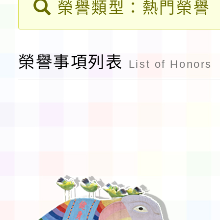
榮譽類型：熱門榮譽
告(不再辦理後續甄選)
賽實施要點」1份
本市「115學年度學生
程安排一案
「桃園市補助參觀特色
榮譽事項列表
List of Honors
展演活動實施計畫」11
請一案