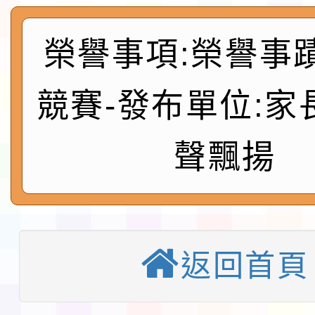
及師生本土語及新住民
115年食農教育專業人
榮譽事項:榮譽事
實施要點各1份
程
函轉國家通訊傳播委員會
競賽-發布單位:家
鎮韌性（防空）演習－
「115年金融知識線上
速演練執行計畫」
法」
本校115學年度第1學
聲飄揚
第3次招考代課鐘點教
檢送「桃園市115學年
告(不再辦理後續甄選)
賽實施要點」1份
本市「115學年度學生
返回首頁
程安排一案
「桃園市補助參觀特色
展演活動實施計畫」11
教育部校安中心白海豚