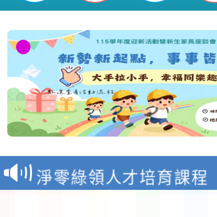
教育部校安中心白海豚
報
淨零綠領人才培育課程
檢送桃園市115學年度