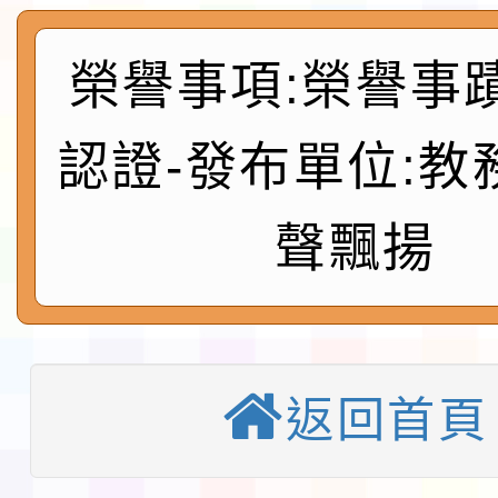
及師生本土語及新住民
115年食農教育專業人
榮譽事項:榮譽事
實施要點各1份
程
函轉國家通訊傳播委員會
認證-發布單位:教
鎮韌性（防空）演習－
「115年金融知識線上
速演練執行計畫」
法」
本校115學年度第1學
聲飄揚
第3次招考代課鐘點教
檢送「桃園市115學年
告(不再辦理後續甄選)
賽實施要點」1份
本市「115學年度學生
返回首頁
程安排一案
「桃園市補助參觀特色
展演活動實施計畫」11