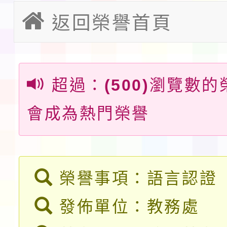
教育部校安中心白海豚
返回榮譽首頁
請一案
報
淨零綠領人才培育課程
檢送桃園市115學年度
超過：
(500)
瀏覽數的
及師生本土語及新住民
115年食農教育專業人
會成為熱門榮譽
實施要點各1份
程
函轉國家通訊傳播委員會
鎮韌性（防空）演習－
「115年金融知識線上
榮譽事項：語言認證
速演練執行計畫」
法」
本校115學年度第1學
發佈單位：教務處
第3次招考代課鐘點教
檢送「桃園市115學年