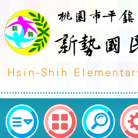
榮譽事蹟:語言認證-發布單位:教務