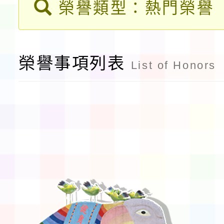
榮譽類型：熱門榮譽
告(不再辦理後續甄選)
賽實施要點」1份
本市「115學年度學生
程安排一案
「桃園市補助參觀特色
榮譽事項列表
List of Honors
展演活動實施計畫」11
請一案