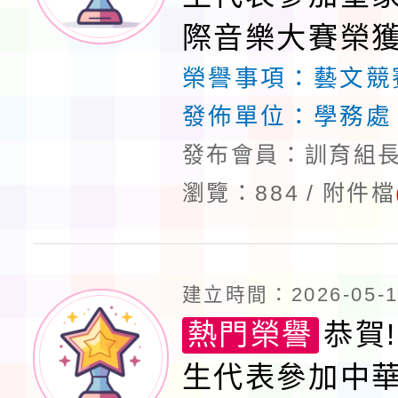
際音樂大賽榮獲
程安排一案
「桃園市補助參觀特色
榮譽事項：
藝文競
展演活動實施計畫」11
發佈單位：
學務處
請一案
發布會員：訓育組長
瀏覽：884
附件檔
建立時間：2026-05-14
熱門榮譽
恭賀!
生代表參加中華