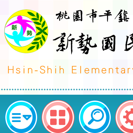
榮譽事蹟:藝文競賽