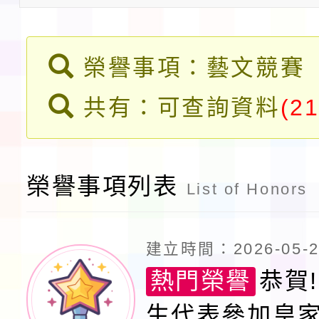
請一案
報
淨零綠領人才培育課程
檢送桃園市115學年度
榮譽事項：藝文競賽
及師生本土語及新住民
115年食農教育專業人
共有：可查詢資料
(21
實施要點各1份
程
函轉國家通訊傳播委員會
鎮韌性（防空）演習－
榮譽事項列表
「115年金融知識線上
List of Honors
速演練執行計畫」
法」
本校115學年度第1學
建立時間：2026-05-21
第3次招考代課鐘點教
檢送「桃園市115學年
熱門榮譽
恭賀!
告(不再辦理後續甄選)
賽實施要點」1份
生代表參加皇
本市「115學年度學生