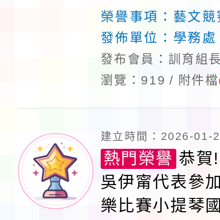
年級組小提琴第
榮譽事項：
藝文競
發佈單位：
學務處
發布會員：訓育組長
瀏覽：919
附件檔
建立時間：2026-01-28
熱門榮譽
恭賀!
吳伊甯代表參
樂比賽小提琴