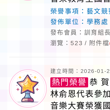
獲佳績!
榮譽事項：
藝文競
發佈單位：
學務處
發布會員：訓育組長
瀏覽：523
附件檔
建立時間：2026-01-28
熱門榮譽
恭 賀
林俞恩代表參
音樂大賽榮獲國