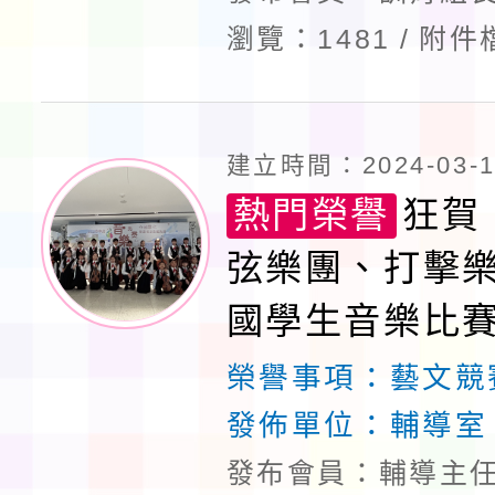
瀏覽：1481
附件
建立時間：2024-03-11
熱門榮譽
狂賀
弦樂團、打擊
國學生音樂比
優」！
榮譽事項：
藝文競
發佈單位：
輔導室
發布會員：輔導主任