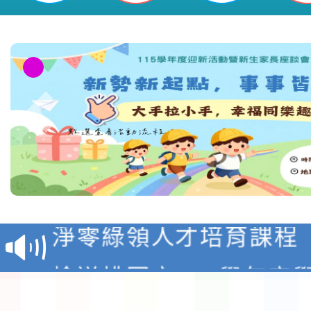
教育部校安中心白海豚
報
淨零綠領人才培育課程
檢送桃園市115學年度
及師生本土語及新住民
115年食農教育專業人