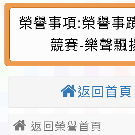
實施要點各1份
程
函轉國家通訊傳播委員會
榮譽事項:榮譽事
鎮韌性（防空）演習－
「115年金融知識線上
競賽-樂聲飄
速演練執行計畫」
法」
本校115學年度第1學
第3次招考代課鐘點教
檢送「桃園市115學年
告(不再辦理後續甄選)
賽實施要點」1份
本市「115學年度學生
返回首頁
程安排一案
「桃園市補助參觀特色
展演活動實施計畫」11
教育部校安中心白海豚
返回榮譽首頁