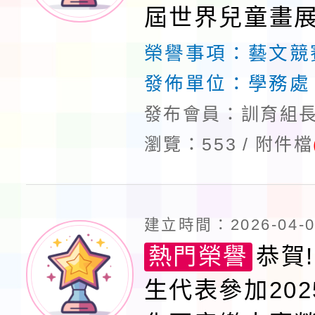
屆世界兒童畫
品比賽榮獲佳績
榮譽事項：
藝文競
發佈單位：
學務處
發布會員：訓育組長
瀏覽：553
附件檔
建立時間：2026-04-02
熱門榮譽
恭賀!
生代表參加20