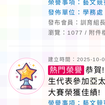
佳績!
榮譽事項：
藝文競
發佈單位：
學務處
發布會員：訓育組長
瀏覽：1077
附件
建立時間：2025-10-02
熱門榮譽
恭賀!
生代表參加亞
大賽榮獲佳績!
榮譽事項：
藝文競