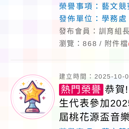
組榮獲第一名!
榮譽事項：
藝文競
發佈單位：
學務處
發布會員：訓育組長
瀏覽：868
附件檔
建立時間：2025-10-02
熱門榮譽
恭賀!
生代表參加202
屆桃花源盃音