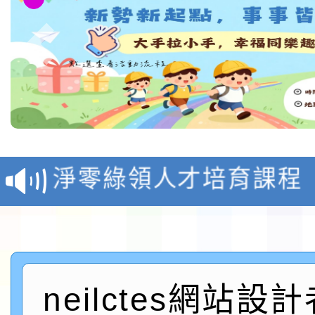
教育部校安中心白海豚
報
淨零綠領人才培育課程
檢送桃園市115學年度
及師生本土語及新住民
115年食農教育專業人
實施要點各1份
程
函轉國家通訊傳播委員會
neilctes網站設