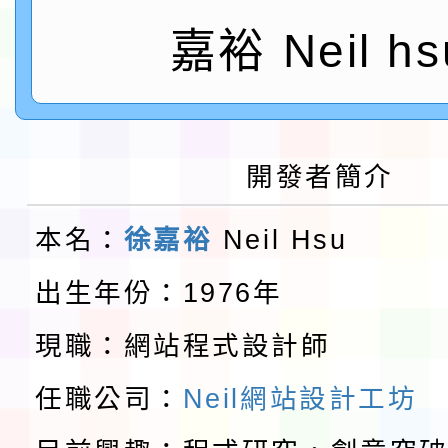
鎮韌性（防空）演習－
「115年金融知識線上
嘉裕 Neil hs
速演練執行計畫」
法」
本校115學年度第1學
第3次招考代課鐘點教
檢送「桃園市115學年
開發者簡介
告(不再辦理後續甄選)
賽實施要點」1份
本市「115學年度學生
本名：
徐嘉裕
Neil Hsu
程安排一案
「桃園市補助參觀特色
出生年份：1976年
展演活動實施計畫」11
教育部校安中心白海豚
現職：網站程式設計師
請一案
報
淨零綠領人才培育課程
任職公司：
Neil網站設計工坊