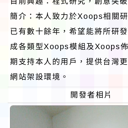
檢送桃園市115學年度
目前興趣：程式研究，創意突
及師生本土語及新住民
簡介：本人致力於Xoops相關
115年食農教育專業人
已有數十餘年，希望能將所研
實施要點各1份
程
函轉國家通訊傳播委員會
成各類型Xoops模組及Xoop
鎮韌性（防空）演習－
「115年金融知識線上
期支持本人的用戶，提供台灣更
速演練執行計畫」
法」
本校115學年度第1學
網站架設環境。
第3次招考代課鐘點教
檢送「桃園市115學年
開發者相片
告(不再辦理後續甄選)
賽實施要點」1份
本市「115學年度學生
程安排一案
「桃園市補助參觀特色