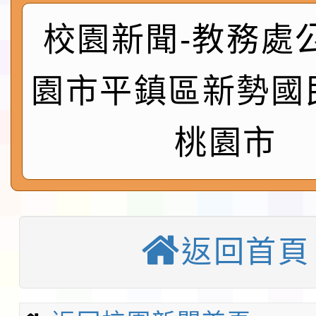
115年食農教育專業人
校園新聞-教務處
實施要點各1份
程
函轉國家通訊傳播委員會
鎮韌性（防空）演習－
園市平鎮區新勢國
「115年金融知識線上
速演練執行計畫」
法」
本校115學年度第1學
桃園市
第3次招考代課鐘點教
檢送「桃園市115學年
告(不再辦理後續甄選)
賽實施要點」1份
本市「115學年度學生
返回首頁
程安排一案
「桃園市補助參觀特色
展演活動實施計畫」11
教育部校安中心白海豚