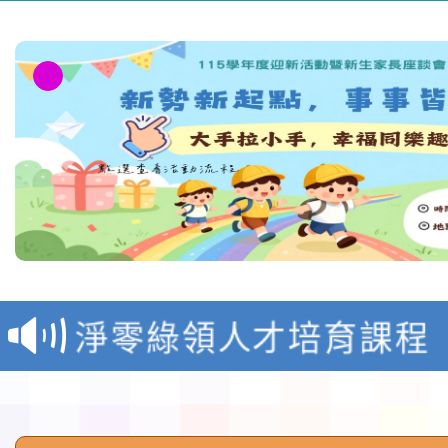
教育部校安中心白海豚
報
淨零綠領人才培育課程
檢送桃園市115學年度
及師生本土語及新住民