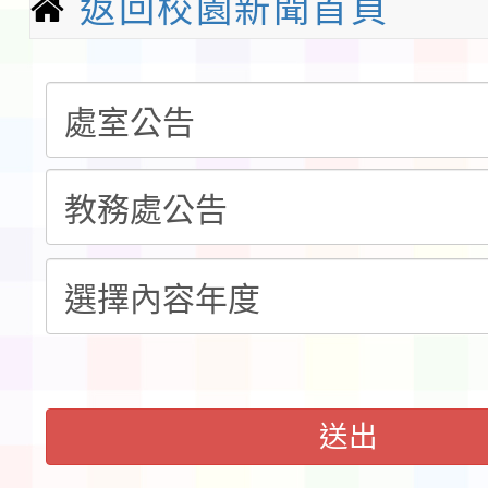
返回校園新聞首頁
請一案
報
淨零綠領人才培育課程
檢送桃園市115學年度
及師生本土語及新住民
115年食農教育專業人
實施要點各1份
程
函轉國家通訊傳播委員會
鎮韌性（防空）演習－
「115年金融知識線上
速演練執行計畫」
法」
本校115學年度第1學
第3次招考代課鐘點教
檢送「桃園市115學年
送出
告(不再辦理後續甄選)