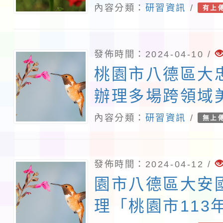
生成式AI共創S
內容分類：
研習資訊
/
有上
程」推廣講座一
發佈時間：2024-04-10 /
桃園市八德區大
辦理多場跨領域
程一案
內容分類：
研習資訊
/
無上
發佈時間：2024-04-12 /
園市八德區大安
理「桃園市113