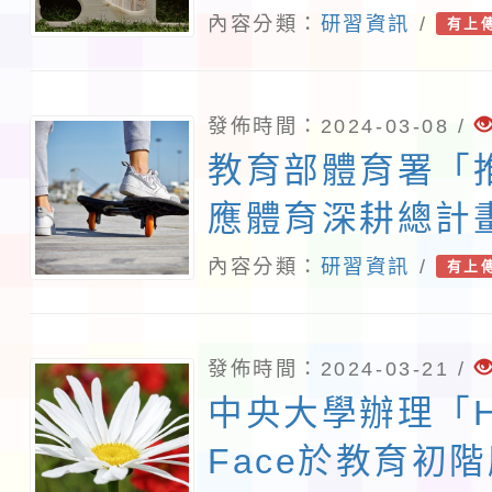
學輔導組語文領
內容分類：
研習資訊
/
有上
組『十二年國民
土語文差異化教
發佈時間：2024-03-08 /
一案。
教育部體育署「
應體育深耕總計
一「北區-適應
內容分類：
研習資訊
/
有上
動站」研習
發佈時間：2024-03-21 /
中央大學辦理「Hu
Face於教育初