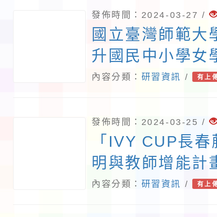
發佈時間：2024-03-27 /
國立臺灣師範大
升國民中小學女
習興趣-跨領域
內容分類：
研習資訊
/
有上
討會」活動一案
發佈時間：2024-03-25 /
「IVY CUP
明與教師增能計畫
技口語增能研習
內容分類：
研習資訊
/
有上
動）一案一、 依