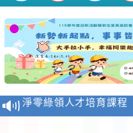
教育部校安中心白海豚
報
淨零綠領人才培育課程
檢送桃園市115學年度
及師生本土語及新住民
115年食農教育專業人