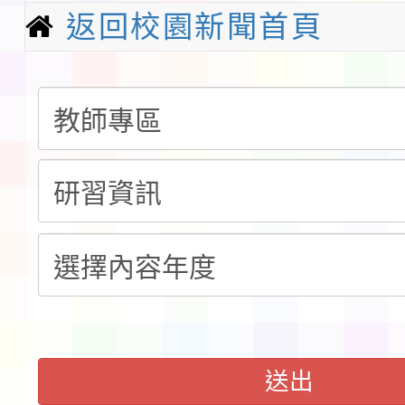
請一案
報
淨零綠領人才培育課程
返回校園新聞首頁
檢送桃園市115學年度
及師生本土語及新住民
115年食農教育專業人
實施要點各1份
程
函轉國家通訊傳播委員會
鎮韌性（防空）演習－
「115年金融知識線上
速演練執行計畫」
法」
本校115學年度第1學
第3次招考代課鐘點教
檢送「桃園市115學年
送出
告(不再辦理後續甄選)
賽實施要點」1份
本市「115學年度學生