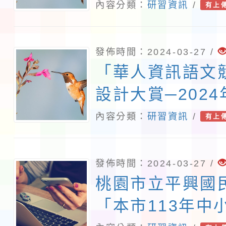
室種子教師培訓
內容分類：
研習資訊
/
有上
案。
發佈時間：2024-03-27 /
「華人資訊語文
設計大賞─202
園市專業英文聽
內容分類：
研習資訊
/
有上
力大賽（桃園市
實施計畫1份
發佈時間：2024-03-27 /
桃園市立平興國
「本市113年中