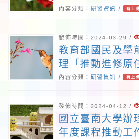
限公司合作舉辦「
內容分類：
研習資訊
/
有上
視界：自然科技
探索」工作坊
發佈時間：2024-03-29 /
教育部國民及學
理「推動進修原
正義與轉型正義
內容分類：
研習資訊
/
有上
能相關課程計畫
講團師資培訓（
發佈時間：2024-04-12 /
施計畫及活動海
國立臺南大學辦理
年度課程推動工