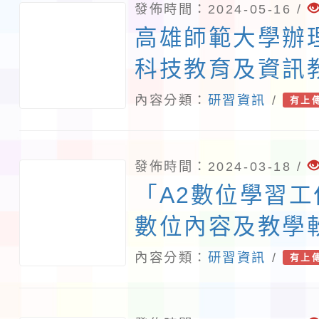
時30分至3時（課
發佈時間：2024-05-16 /
議國小組為主。 (
高雄師範大學辦
27日（星期三）
科技教育及資訊
代碼：42743
教學模組」推廣
內容分類：
研習資訊
/
有上
皆可。 七、 研
https://forms
發佈時間：2024-03-18 /
本活動相關資訊
「A2數位學習工
https://sites.g
數位內容及教學
tw/，本次春季
練」
內容分類：
研習資訊
/
有上
（星期三）下午5
合國立臺灣師範