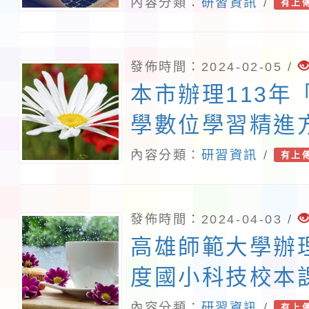
選拔暨展覽會」
內容分類：
研習資訊
/
有上
案。
發佈時間：2024-02-05 /
本市辦理113年
學數位學習精進
Apple Teach
內容分類：
研習資訊
/
有上
發佈時間：2024-04-03 /
高雄師範大學辦理
度國小科技校本
校輔導及推廣計
內容分類：
研習資訊
/
有上