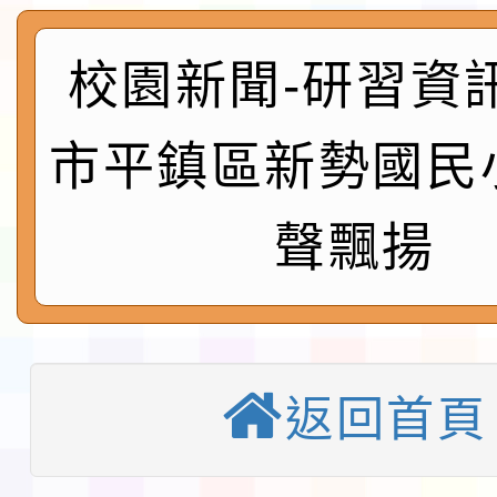
實施要點各1份
程
函轉國家通訊傳播委員會
校園新聞-研習資
鎮韌性（防空）演習－
「115年金融知識線上
市平鎮區新勢國民
速演練執行計畫」
法」
本校115學年度第1學
聲飄揚
第3次招考代課鐘點教
檢送「桃園市115學年
告(不再辦理後續甄選)
賽實施要點」1份
本市「115學年度學生
程安排一案
「桃園市補助參觀特色
返回首頁
展演活動實施計畫」11
教育部校安中心白海豚