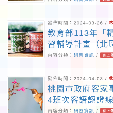
校本課程地圖建
運用【生成式AI
發佈時間：2024-03-26 /
【課堂新風貌】
教育部113年「
習輔導計畫（北
教師數位教學增
內容分類：
研習資訊
/
有上
（B1、B2）研
發佈時間：2024-04-03 /
桃園市政府客家
4班次客語認證
一案。
內容分類：
研習資訊
/
有上