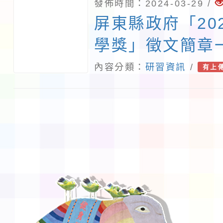
發佈時間：2024-03-29 /
教育研究發展中
屏東縣政府「20
國立臺灣科學教
學獎」徵文簡章
全球學習與測評發展中
內容分類：
研習資訊
/
有上
and Assessmen
共同舉辦之科學
（日）文大賽與
中，「高中職、
生」得免費報名參
際口語大賽全球
未報名者視同棄