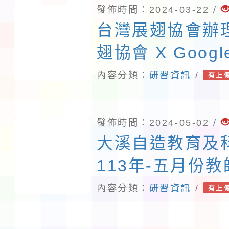
等活動，經由以
發佈時間：2024-03-22 /
流，符應新課綱
台灣展翅協會辦
豐富學生學習歷
翅協會 X Google
生科學科普學科與
少上網安全及防
內容分類：
研習資訊
/
有上
習對象：公私立
性剝削教師研習
研習方式：Goog
發佈時間：2024-05-02 /
研習時間： (一)
大溪自造教育及
（星期五） 下午
113年-五月份
4274315），
內容分類：
研習資訊
/
有上
第二場次：113