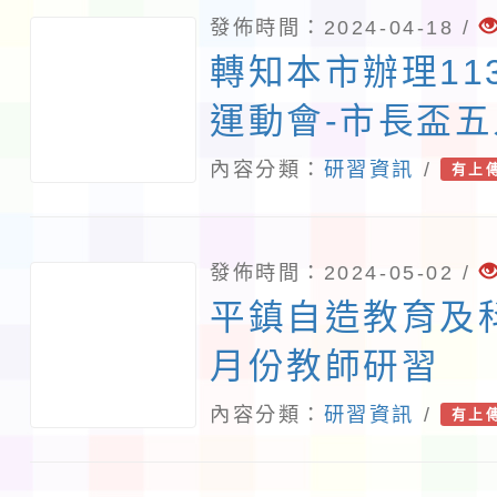
月20日師大工教字
發佈時間：2024-04-18 /
理。 二、 配合
轉知本市辦理11
部推動十二年國
運動會-市長盃
優質化與國際教
錦標賽秩序冊及
內容分類：
研習資訊
/
有上
知能及參與國際
習
升師生參加國際
發佈時間：2024-05-02 /
文素質。 三、 I
平鎮自造教育及
由美國長春藤國
月份教師研習
文頂尖賽事與論壇
內容分類：
研習資訊
/
有上
Show）、學術能