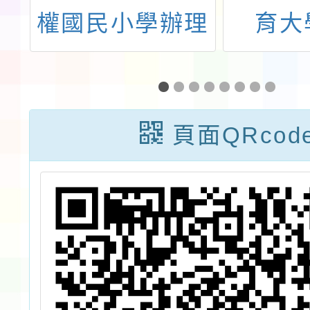
sh
權國民小學辦理
育大
賽
112學年度推動
「11
學校教師實踐自
民族教
主活化教學計
頁面QRcod
畫-桃園EECC數
學社群假日共備
「主題~妙純的
「時」「速」列
車—量與實測