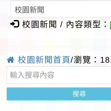
生入學前鑑定事宜
轉知台灣武術協會檢送「
月29日中正盃決賽暨國
「抗生素聰明用，防疫
校園新聞 / 內容類型：
術精英錦標賽」
動」插畫徵件活動
淨零綠生活教案入校路
會
地景藝術節教師研習
校園新聞首頁
/瀏覽：18
115年8月22日(星期六)
桃園市孔廟祈福系列活
「2026桃園藝術巡演
開 智慧啟航」
轉知國立東華大學辦理
搜尋
共學行動站」第二階段
教育部校安中心白海豚