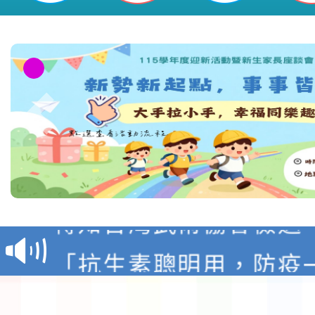
116學年度國民中學各
生入學前鑑定事宜
轉知台灣武術協會檢送「
月29日中正盃決賽暨國
「抗生素聰明用，防疫
術精英錦標賽」
動」插畫徵件活動
淨零綠生活教案入校路