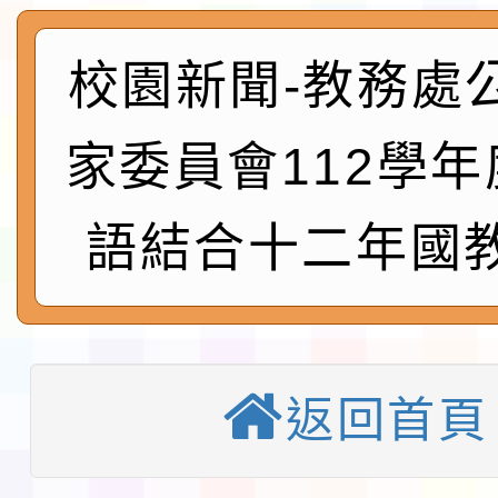
會
地景藝術節教師研習
校園新聞-教務處
115年8月22日(星期六)
家委員會112學
桃園市孔廟祈福系列活
「2026桃園藝術巡演
開 智慧啟航」
轉知國立東華大學辦理
語結合十二年國
共學行動站」第二階段
教育部校安中心白海豚
習海報及各區簡章
報
淨零綠領人才培育課程
返回首頁
116學年度國民中學各