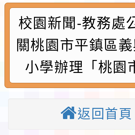
展演活動實施計畫」11
社團法人中華民國畫廊
請一案
校園新聞-教務處
026 ART TAIPEI
本校115學年度第1學
會」之「藝術教育日」
第2次招考代課鐘點教
115 年度兒童課後照顧
關桃園市平鎮區義
告(採1次公告分次招考)
0 小時業訓練課程
轉知本市體育總會划船
小學辦理「桃園市
「115年桃園市運動會
「114-115年度COVI
錦標賽」海洋艇及SUP
計畫」公費接種對象擴
115學年度迎新活動暨
域)，申請變更地點
會活動流程表
返回首頁
函轉桃園市童軍會辦理桃
童軍小隊長訓練營活動
檢送「桃園市115學年