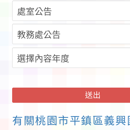
錦標賽」海洋艇及SUP
計畫」公費接種對象擴
115學年度迎新活動暨
域)，申請變更地點
會活動流程表
函轉桃園市童軍會辦理桃
童軍小隊長訓練營活動
送出
有關桃園市平鎮區義興