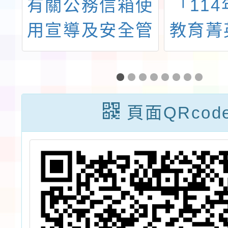
教
有關公務信箱使
「11
資
用宣導及安全管
教育菁
理
理指引，請同仁
育
確實遵守
屆
頁面QRcod
學
提
導
素