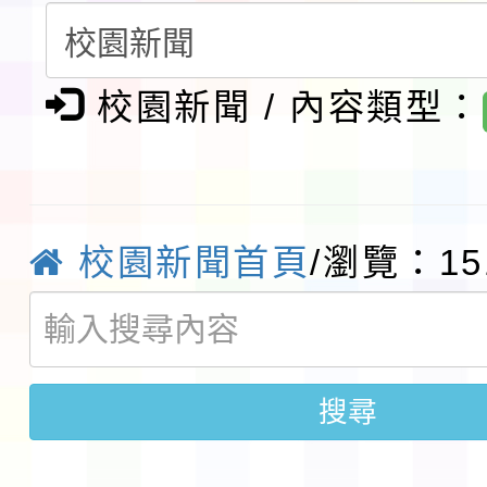
賽實施要點」1份
本市「115學年度學生
校園新聞 / 內容類型：
程安排一案
「桃園市補助參觀特色
展演活動實施計畫」11
社團法人中華民國畫廊
請一案
026 ART TAIPEI
本校115學年度第1學
校園新聞首頁
/瀏覽：15
會」之「藝術教育日」
第2次招考代課鐘點教
115 年度兒童課後照顧
告(採1次公告分次招考)
0 小時業訓練課程
轉知本市體育總會划船
搜尋
「115年桃園市運動會
「114-115年度COVI