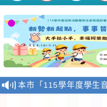
參與-桃園市平鎮區新勢國民小學
檢送「桃園市115學年
賽實施要點」1份
本市「115學年度學生
程安排一案
「桃園市補助參觀特色